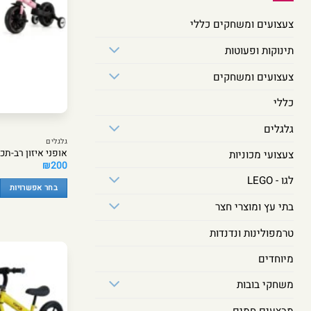
צעצועים ומשחקים כללי
תינוקות ופעוטות
צעצועים ומשחקים
כללי
גלגלים
גלגלים
אופני איזון רב-תכליתיים 3 ב-1 במגוון
צעצועי מכוניות
₪
200
לגו - LEGO
בחר אפשרויות
למוצר
בתי עץ ומוצרי חצר
זה
טרמפולינות ונדנדות
יש
מספר
מיוחדים
סוגים.
ניתן
משחקי בובות
לבחור
את
מבצעים חמים