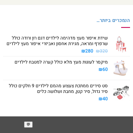
הנמכרים ביותר…
שידת איפור מעץ מדהימה לילדים דגם רון ורודה כולל
שרפרף ומראה, מגירת אחסון ואביזרי איפור מעץ לילדים
המחיר
המחיר
₪
280
₪
320
המקורי
הנוכחי
מיקסר לעוגות מעץ מלא כולל קערה למטבח לילדים
היה:
הוא:
₪280.
₪320.
₪
60
סט סירים ממתכת צעצוע מהמם לילדים 9 חלקים כולל
סיר גדול, סיר קטן, מחבת ושלושה כלים
₪
40