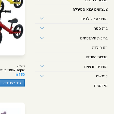
האפשרויות
בעמוד
צעצועים יבוא ספירלה
המוצר
מוצרי עץ לילדים
בית ספר
בריכות ומתנפחים
יום הולדת
מבצעי החודש
מוצרים חדשים
גלגלים
Topix אופניי איזון – חוויית הרכיבה הראשונה שלי
₪
150
כיסאות
בחר אפשרויות
גאדגטים
למוצר
זה
יש
מספר
סוגים.