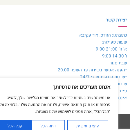
יצירת קשר
כתובתנו: ההדס, אור עקיבא
שעות פעילות:
א’-ה’ 9:00-21:00
ו’ 9:00-14:30
שבת סגור
*מענה אנושי בשירות עד השעה 20:00
*שירות הודעות ארצי 24/7
שירות לקוחות והזמנות:
054-3980564
אנחנו מעריכים את פרטיותך
פייסבוק:
@toysale.co.il
אנו משתמשים בעוגיות כדי לשפר את חוויית הגלישה שלך, להציג
אינסטגרם:
toysalecoil
פרסומות או תוכן מותאם אישית, ולנתח את התנועה שלנו. בלחיצה על
"קבל הכל", אתה מסכים לשימוש שלנו בעוגיות.
התאם אישית
דחה הכל
קבל הכל