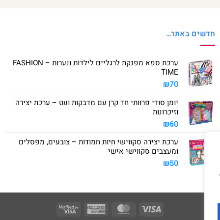
חדשים באתר…
ערכת ספא מפנקת לרגליים לילדות ונערות – FASHION
TIME
₪
70
יומן סודי פרוותי חד קרן עם מדבקות ועט – ערכת יצירה
וזיכרונות
₪
60
ערכת יצירה סקווישי חיות חמודות – צובעים, מפסלים
ומעצבים סקווישי אישי
₪
50
Visa
American
MasterCard
Visa
2
Express