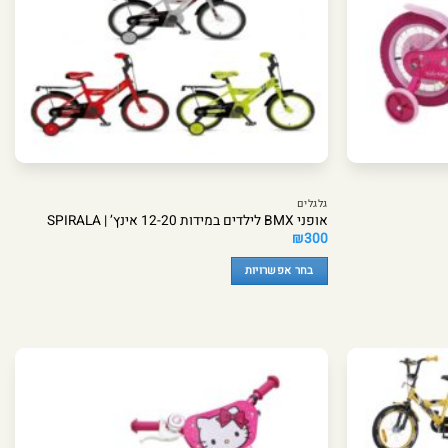
גלגלים
אופני BMX לילדים במידות 12-20 אינץ’ | SPIRALA
₪
300
בחר אפשרויות
למוצר
זה
יש
מספר
סוגים.
ניתן
לבחור
את