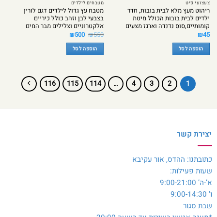
צעצועי פיט
מטבחים לילדים
ריהוט מעץ מלא לבית בובות, חדר
מטבח עץ גדול לילדים דגם לורין
ילדים לבית בובות הכולל מיטת
בצבעי לבן וזהב כולל כיריים
קומותיים,סוס נדנדה וארגז מצעים
אלקטרוניים וצלילים מבר המים
המחיר
המחיר
₪
500
₪
550
₪
45
המקורי
הנוכחי
היה:
הוא:
הוספה לסל
הוספה לסל
₪500.
₪550.
116
115
114
…
4
3
2
1
יצירת קשר
כתובתנו: ההדס, אור עקיבא
שעות פעילות:
א’-ה’ 9:00-21:00
ו’ 9:00-14:30
שבת סגור