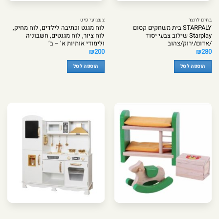
בתים לחצר
צעצועי פיט
STARPALY בית משחקים קסום
לוח מגנט וכתיבה לילדים, לוח מחיק,
Starplay שילוב צבעי יסוד
לוח ציור, לוח מגנטים, חשבוניה
/אדום/ירוק/צהוב
ולימודי אותיות א’ – ב’
₪
200
₪
280
הוספה לסל
הוספה לסל