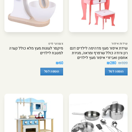
שידות איפור
צעצועי פיט
שידת איפור מעץ מדהימה לילדים דגם
מיקסר לעוגות מעץ מלא כולל קערה
רון ורודה כולל שרפרף ומראה, מגירת
למטבח לילדים
אחסון ואביזרי איפור מעץ לילדים
המחיר
המחיר
₪
60
₪
280
₪
320
המקורי
הנוכחי
היה:
הוא:
הוספה לסל
הוספה לסל
₪280.
₪320.