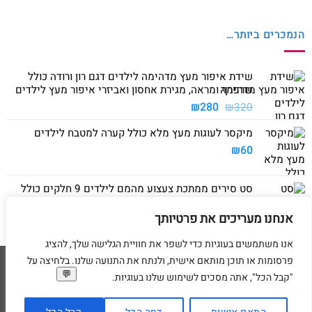
הנמכרים ביותר…
שידת איפור מעץ מדהימה לילדים דגם רון ורודה כולל
שרפרף ומראה, מגירת אחסון ואביזרי איפור מעץ לילדים
המחיר
המחיר
₪
280
₪
320
המקורי
הנוכחי
מיקסר לעוגות מעץ מלא כולל קערה למטבח לילדים
היה:
הוא:
₪280.
₪320.
₪
60
סט סירים ממתכת צעצוע מהמם לילדים 9 חלקים כולל
סיר גדול, סיר קטן, מחבת ושלושה כלים
אנחנו מעריכים את פרטיותך
₪
40
אנו משתמשים בעוגיות כדי לשפר את חוויית הגלישה שלך, להציג
פרסומות או תוכן מותאם אישית, ולנתח את התנועה שלנו. בלחיצה על
Visa
American
MasterCard
Visa
"קבל הכל", אתה מסכים לשימוש שלנו בעוגיות.
2
Express
דף הבית
מדיניות משלוחים
מדיניות החזרת מוצרים
תקנון
מדיניות פרטיות
הסדרי נגישות
בקשת מחיקת פרטים אישיים