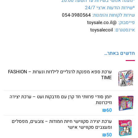
*מענה אנושי בשירות עד השעה 20:00
*שירות הודעות ארצי 24/7
שירות לקוחות והזמנות:
054-3980564
פייסבוק:
@toysale.co.il
אינסטגרם:
toysalecoil
חדשים באתר…
ערכת ספא מפנקת לרגליים לילדות ונערות – FASHION
TIME
יומן סודי פרוותי חד קרן עם מדבקות ועט – ערכת יצירה
וזיכרונות
₪
60
ערכת יצירה סקווישי חיות חמודות – צובעים, מפסלים
ומעצבים סקווישי אישי
₪
50