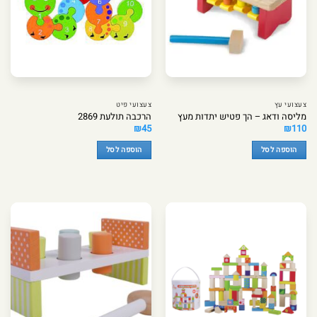
צעצועי עץ
צעצועי פיט
מליסה ודאג – הך פטיש יתדות מעץ
הרכבה תולעת 2869
₪
45
₪
110
הוספה לסל
הוספה לסל