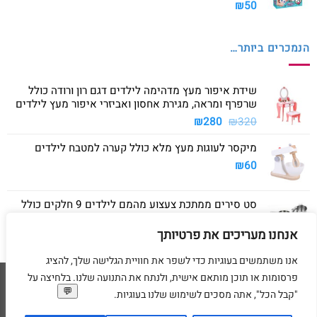
₪
50
הנמכרים ביותר…
שידת איפור מעץ מדהימה לילדים דגם רון ורודה כולל
שרפרף ומראה, מגירת אחסון ואביזרי איפור מעץ לילדים
המחיר
המחיר
₪
280
₪
320
המקורי
הנוכחי
מיקסר לעוגות מעץ מלא כולל קערה למטבח לילדים
היה:
הוא:
₪280.
₪320.
₪
60
סט סירים ממתכת צעצוע מהמם לילדים 9 חלקים כולל
סיר גדול, סיר קטן, מחבת ושלושה כלים
אנחנו מעריכים את פרטיותך
₪
40
אנו משתמשים בעוגיות כדי לשפר את חוויית הגלישה שלך, להציג
פרסומות או תוכן מותאם אישית, ולנתח את התנועה שלנו. בלחיצה על
Visa
American
MasterCard
Visa
"קבל הכל", אתה מסכים לשימוש שלנו בעוגיות.
2
Express
דף הבית
מדיניות משלוחים
מדיניות החזרת מוצרים
תקנון
מדיניות פרטיות