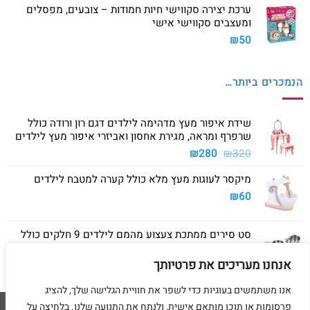
ערכת יצירה סקווישי חיות חמודות – צובעים, מפסלים
ומעצבים סקווישי אישי
₪
50
הנמכרים ביותר…
שידת איפור מעץ מדהימה לילדים דגם רון ורודה כולל
שרפרף ומראה, מגירת אחסון ואביזרי איפור מעץ לילדים
המחיר
המחיר
₪
280
₪
320
המקורי
הנוכחי
מיקסר לעוגות מעץ מלא כולל קערה למטבח לילדים
היה:
הוא:
₪280.
₪320.
₪
60
סט סירים ממתכת צעצוע מהמם לילדים 9 חלקים כולל
סיר גדול, סיר קטן, מחבת ושלושה כלים
אנחנו מעריכים את פרטיותך
₪
40
אנו משתמשים בעוגיות כדי לשפר את חוויית הגלישה שלך, להציג
פרסומות או תוכן מותאם אישית, ולנתח את התנועה שלנו. בלחיצה על