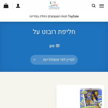
לג
תוכן
ToySale חנות הצעצועים הזולה במדינה
חליפת רובוט על
סנן