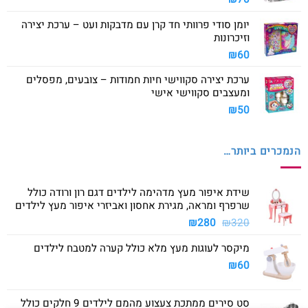
יומן סודי פרוותי חד קרן עם מדבקות ועט – ערכת יצירה
וזיכרונות
₪
60
ערכת יצירה סקווישי חיות חמודות – צובעים, מפסלים
ומעצבים סקווישי אישי
₪
50
הנמכרים ביותר…
שידת איפור מעץ מדהימה לילדים דגם רון ורודה כולל
שרפרף ומראה, מגירת אחסון ואביזרי איפור מעץ לילדים
המחיר
המחיר
₪
280
₪
320
המקורי
הנוכחי
מיקסר לעוגות מעץ מלא כולל קערה למטבח לילדים
היה:
הוא:
₪280.
₪320.
₪
60
סט סירים ממתכת צעצוע מהמם לילדים 9 חלקים כולל