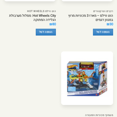
רכבים וטרקטורים
הוט ווילס HOT WHEELS
הוט ווילס – מארז 3 מכוניות מרוץ
Hot Wheels City: מסלול מערבולת
במגוון דגמים
הגלידה המתוקה
₪
80
₪
30
הוספה לסל
הוספה לסל
משחקי מכוניות ותחבורה