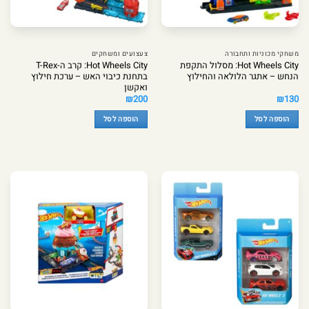
משחקי מכוניות ותחבורה
צעצועים ומשחקים
Hot Wheels City: מסלול התקפת
Hot Wheels City: קרב ה-T-Rex
הנחש – אתגר הלולאה והחילוץ
בתחנת כיבוי האש – ערכת חילוץ
ואקשן
₪
200
₪
130
הוספה לסל
הוספה לסל