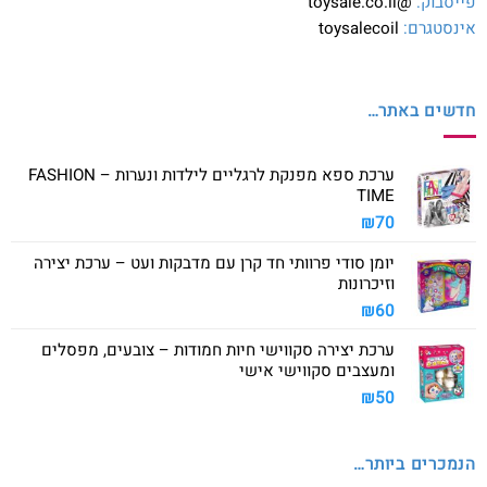
פייסבוק:
@toysale.co.il
אינסטגרם:
toysalecoil
חדשים באתר…
ערכת ספא מפנקת לרגליים לילדות ונערות – FASHION
TIME
₪
70
יומן סודי פרוותי חד קרן עם מדבקות ועט – ערכת יצירה
וזיכרונות
₪
60
ערכת יצירה סקווישי חיות חמודות – צובעים, מפסלים
ומעצבים סקווישי אישי
₪
50
הנמכרים ביותר…