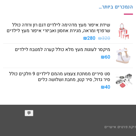
הנמכרים ביותר…
שידת איפור מעץ מדהימה לילדים דגם רון ורודה כולל
שרפרף ומראה, מגירת אחסון ואביזרי איפור מעץ לילדים
המחיר
המחיר
₪
280
₪
320
המקורי
הנוכחי
מיקסר לעוגות מעץ מלא כולל קערה למטבח לילדים
היה:
הוא:
₪280.
₪320.
₪
60
סט סירים ממתכת צעצוע מהמם לילדים 9 חלקים כולל
סיר גדול, סיר קטן, מחבת ושלושה כלים
₪
40
קת פרטים אישיים