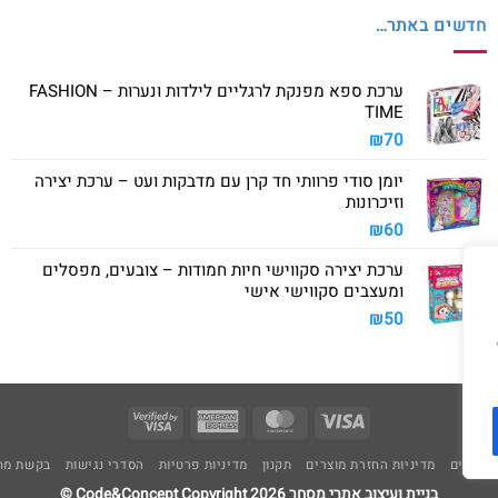
חדשים באתר…
ערכת ספא מפנקת לרגליים לילדות ונערות – FASHION
TIME
₪
70
יומן סודי פרוותי חד קרן עם מדבקות ועט – ערכת יצירה
וזיכרונות
₪
60
ערכת יצירה סקווישי חיות חמודות – צובעים, מפסלים
ומעצבים סקווישי אישי
₪
50
Visa
American
MasterCard
Visa
2
Express
משלוחים
מדיניות החזרת מוצרים
תקנון
מדיניות פרטיות
הסדרי נגישות
בקשת מחי
בניית ועיצוב אתרי מסחר Code&Concept Copyright 2026 ©