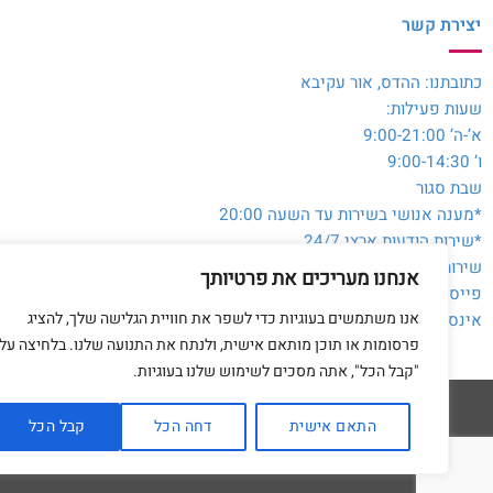
יצירת קשר
כתובתנו: ההדס, אור עקיבא
שעות פעילות:
א’-ה’ 9:00-21:00
ו’ 9:00-14:30
שבת סגור
*מענה אנושי בשירות עד השעה 20:00
*שירות הודעות ארצי 24/7
שירות לקוחות והזמנות:
054-3980564
אנחנו מעריכים את פרטיותך
פייסבוק:
@toysale.co.il
אנו משתמשים בעוגיות כדי לשפר את חוויית הגלישה שלך, להציג
אינסטגרם:
toysalecoil
פרסומות או תוכן מותאם אישית, ולנתח את התנועה שלנו. בלחיצה על
"קבל הכל", אתה מסכים לשימוש שלנו בעוגיות.
התאם אישית
דחה הכל
קבל הכל
דף הבית
מדיניות 