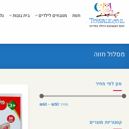
לג
תוכן
חנות
מטבחים לילדים
בית בובות
גל
מסלול חווה
סנן לפי מחיר
מחיר
מחיר
מחיר:
₪50
—
₪60
מינימלי
מקסימלי
קטגוריות מוצרים