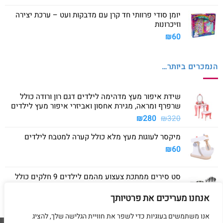
יומן סודי פרוותי חד קרן עם מדבקות ועט – ערכת יצירה
וזיכרונות
₪
60
הנמכרים ביותר…
שידת איפור מעץ מדהימה לילדים דגם רון ורודה כולל
שרפרף ומראה, מגירת אחסון ואביזרי איפור מעץ לילדים
המחיר
המחיר
₪
280
₪
320
המקורי
הנוכחי
מיקסר לעוגות מעץ מלא כולל קערה למטבח לילדים
היה:
הוא:
₪280.
₪320.
₪
60
סט סירים ממתכת צעצוע מהמם לילדים 9 חלקים כולל
סיר גדול, סיר קטן, מחבת ושלושה כלים
אנחנו מעריכים את פרטיותך
₪
40
אנו משתמשים בעוגיות כדי לשפר את חוויית הגלישה שלך, להציג