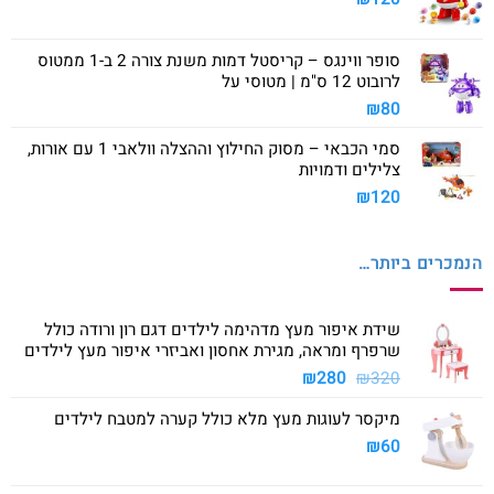
סופר ווינגס – קריסטל דמות משנת צורה 2 ב-1 ממטוס
לרובוט 12 ס"מ | מטוסי על
₪
80
סמי הכבאי – מסוק החילוץ וההצלה וולאבי 1 עם אורות,
צלילים ודמויות
₪
120
הנמכרים ביותר…
שידת איפור מעץ מדהימה לילדים דגם רון ורודה כולל
שרפרף ומראה, מגירת אחסון ואביזרי איפור מעץ לילדים
המחיר
המחיר
₪
280
₪
320
המקורי
הנוכחי
מיקסר לעוגות מעץ מלא כולל קערה למטבח לילדים
היה:
הוא:
₪280.
₪320.
₪
60