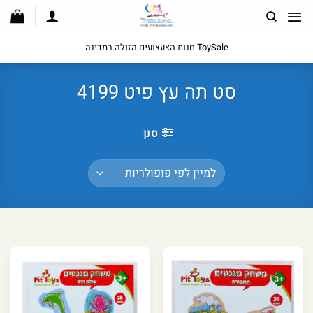
לג
תוכן
ToySale חנות הצעצועים הזולה במדינה
סט תה עץ פיט 4199
סנן