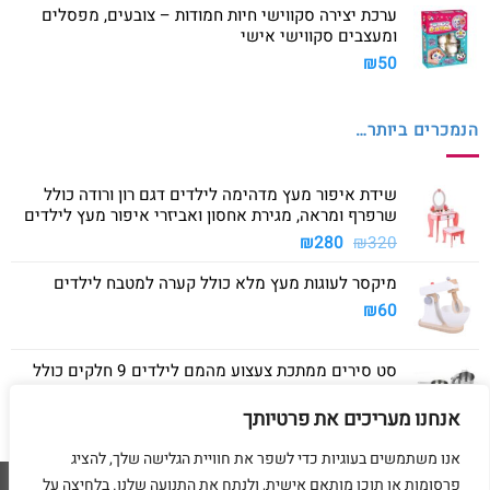
ערכת יצירה סקווישי חיות חמודות – צובעים, מפסלים
ומעצבים סקווישי אישי
₪
50
הנמכרים ביותר…
שידת איפור מעץ מדהימה לילדים דגם רון ורודה כולל
שרפרף ומראה, מגירת אחסון ואביזרי איפור מעץ לילדים
המחיר
המחיר
₪
280
₪
320
המקורי
הנוכחי
מיקסר לעוגות מעץ מלא כולל קערה למטבח לילדים
היה:
הוא:
₪280.
₪320.
₪
60
סט סירים ממתכת צעצוע מהמם לילדים 9 חלקים כולל
סיר גדול, סיר קטן, מחבת ושלושה כלים
אנחנו מעריכים את פרטיותך
₪
40
אנו משתמשים בעוגיות כדי לשפר את חוויית הגלישה שלך, להציג
פרסומות או תוכן מותאם אישית, ולנתח את התנועה שלנו. בלחיצה על