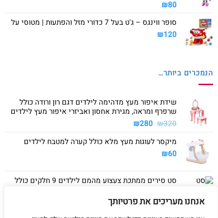
₪
80
סופר ווינגס – ג'ט בעל 7 כדורי מזל והפתעות | מטוסי על
₪
120
הנמכרים ביותר…
שידת איפור מעץ מדהימה לילדים דגם רון ורודה כולל
שרפרף ומראה, מגירת אחסון ואביזרי איפור מעץ לילדים
המחיר
המחיר
₪
280
₪
320
המקורי
הנוכחי
מיקסר לעוגות מעץ מלא כולל קערה למטבח לילדים
היה:
הוא:
₪280.
₪320.
₪
60
סט סירים ממתכת צעצוע מהמם לילדים 9 חלקים כולל
סיר גדול, סיר קטן, מחבת ושלושה כלים
אנחנו מעריכים את פרטיותך
₪
40