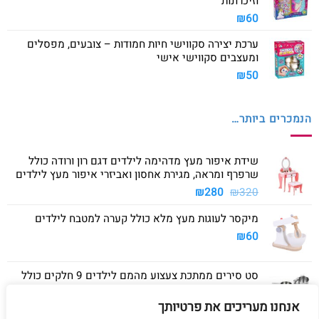
וזיכרונות
₪
60
ערכת יצירה סקווישי חיות חמודות – צובעים, מפסלים
ומעצבים סקווישי אישי
₪
50
הנמכרים ביותר…
שידת איפור מעץ מדהימה לילדים דגם רון ורודה כולל
שרפרף ומראה, מגירת אחסון ואביזרי איפור מעץ לילדים
המחיר
המחיר
₪
280
₪
320
המקורי
הנוכחי
מיקסר לעוגות מעץ מלא כולל קערה למטבח לילדים
היה:
הוא:
₪280.
₪320.
₪
60
סט סירים ממתכת צעצוע מהמם לילדים 9 חלקים כולל
סיר גדול, סיר קטן, מחבת ושלושה כלים
אנחנו מעריכים את פרטיותך
₪
40