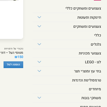
צעצועים ומשחקים כללי
תינוקות ופעוטות
צעצועים ומשחקים
כללי
גלגלים
גיבורי על ודמויות
מטוסי העל – דוני 
צעצועי מכוניות
₪
150
לגו - LEGO
הוספה לסל
בתי עץ ומוצרי חצר
טרמפולינות ונדנדות
מיוחדים
משחקי בובות
מבצעים חמים