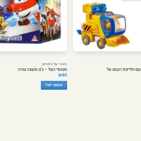
גיבורי על ודמויות
עם חליפת רובוט על
מטוסי העל – ג’ט משנה צורה
₪
80
הוספה לסל