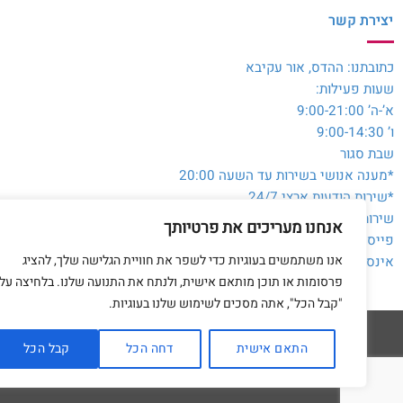
יצירת קשר
כתובתנו: ההדס, אור עקיבא
שעות פעילות:
א’-ה’ 9:00-21:00
ו’ 9:00-14:30
שבת סגור
*מענה אנושי בשירות עד השעה 20:00
*שירות הודעות ארצי 24/7
שירות לקוחות והזמנות:
054-3980564
אנחנו מעריכים את פרטיותך
פייסבוק:
@toysale.co.il
אנו משתמשים בעוגיות כדי לשפר את חוויית הגלישה שלך, להציג
אינסטגרם:
toysalecoil
פרסומות או תוכן מותאם אישית, ולנתח את התנועה שלנו. בלחיצה על
"קבל הכל", אתה מסכים לשימוש שלנו בעוגיות.
התאם אישית
דחה הכל
קבל הכל
דף הבית
מדיניות 