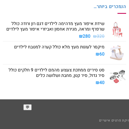
הנמכרים ביותר…
שידת איפור מעץ מדהימה לילדים דגם רון ורודה כולל
שרפרף ומראה, מגירת אחסון ואביזרי איפור מעץ לילדים
המחיר
המחיר
₪
280
₪
320
המקורי
הנוכחי
מיקסר לעוגות מעץ מלא כולל קערה למטבח לילדים
היה:
הוא:
₪280.
₪320.
₪
60
סט סירים ממתכת צעצוע מהמם לילדים 9 חלקים כולל
סיר גדול, סיר קטן, מחבת ושלושה כלים
₪
40
קת פרטים אישיים