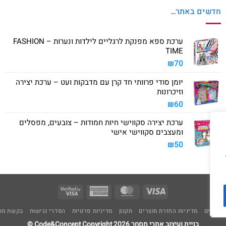
חדשים באתר…
ערכת ספא מפנקת לרגליים לילדות ונערות – FASHION
TIME
₪
70
יומן סודי פרוותי חד קרן עם מדבקות ועט – ערכת יצירה
וזיכרונות
₪
60
ערכת יצירה סקווישי חיות חמודות – צובעים, מפסלים
ומעצבים סקווישי אישי
₪
50
Visa
American
MasterCard
Visa
2
Express
משלוחים
מדיניות החזרת מוצרים
תקנון
מדיניות פרטיות
הסדרי נגישות
בקשת מחי
בניית ועיצוב אתרי מסחר Code&Concept Copyright 2026 ©