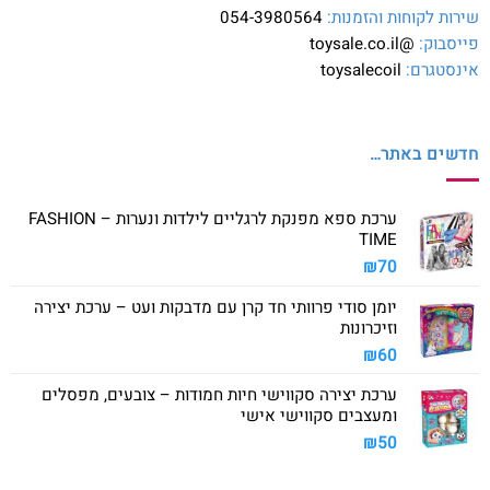
שירות לקוחות והזמנות:
054-3980564
פייסבוק:
@toysale.co.il
אינסטגרם:
toysalecoil
חדשים באתר…
ערכת ספא מפנקת לרגליים לילדות ונערות – FASHION
TIME
₪
70
יומן סודי פרוותי חד קרן עם מדבקות ועט – ערכת יצירה
וזיכרונות
₪
60
ערכת יצירה סקווישי חיות חמודות – צובעים, מפסלים
ומעצבים סקווישי אישי
₪
50