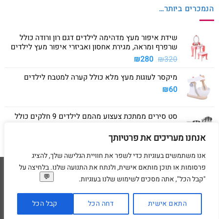
הנמכרים ביותר…
שידת איפור מעץ מדהימה לילדים דגם רון ורודה כולל
שרפרף ומראה, מגירת אחסון ואביזרי איפור מעץ לילדים
המחיר
המחיר
₪
280
₪
320
המקורי
הנוכחי
מיקסר לעוגות מעץ מלא כולל קערה למטבח לילדים
היה:
הוא:
₪280.
₪320.
₪
60
סט סירים ממתכת צעצוע מהמם לילדים 9 חלקים כולל
סיר גדול, סיר קטן, מחבת ושלושה כלים
אנחנו מעריכים את פרטיותך
₪
40
אנו משתמשים בעוגיות כדי לשפר את חוויית הגלישה שלך, להציג
פרסומות או תוכן מותאם אישית, ולנתח את התנועה שלנו. בלחיצה על
Visa
American
MasterCard
Visa
"קבל הכל", אתה מסכים לשימוש שלנו בעוגיות.
2
Express
דף הבית
מדיניות משלוחים
מדיניות החזרת מוצרים
תקנון
מדיניות פרטיות
הסדרי נגישות
בקשת מחיקת פרטים אישיים
התאם אישית
דחה הכל
קבל הכל
בניית ועיצוב אתרי מסחר Code&Concept Copyright 2026 ©