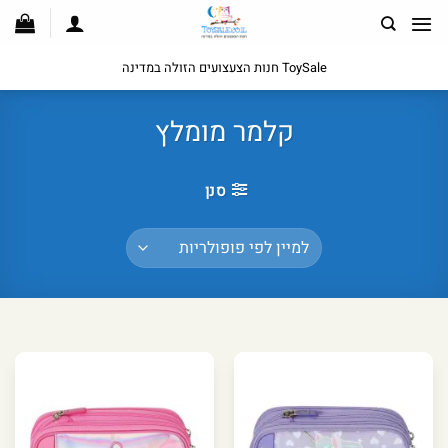
לג
תוכן
ToySale חנות הצעצועים הזולה במדינה
קלמר מומלץ
סנן