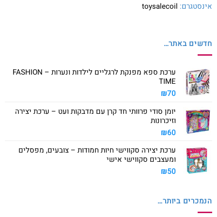
אינסטגרם:
toysalecoil
חדשים באתר…
ערכת ספא מפנקת לרגליים לילדות ונערות – FASHION
TIME
₪
70
יומן סודי פרוותי חד קרן עם מדבקות ועט – ערכת יצירה
וזיכרונות
₪
60
ערכת יצירה סקווישי חיות חמודות – צובעים, מפסלים
ומעצבים סקווישי אישי
₪
50
הנמכרים ביותר…