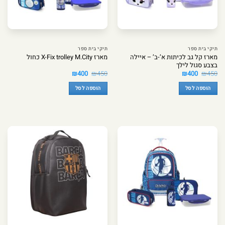
תיקי בית ספר
תיקי בית ספר
מארז קל גב לכיתות א’-ב’ – איילה
מארז X-Fix trolley M.City כחול
בצבע סגול לילך
המחיר
המחיר
המחיר
המחיר
₪
400
₪
450
₪
400
₪
450
המקורי
הנוכחי
המקורי
הנוכחי
היה:
הוא:
היה:
הוא:
הוספה לסל
הוספה לסל
₪400.
₪450.
₪400.
₪450.