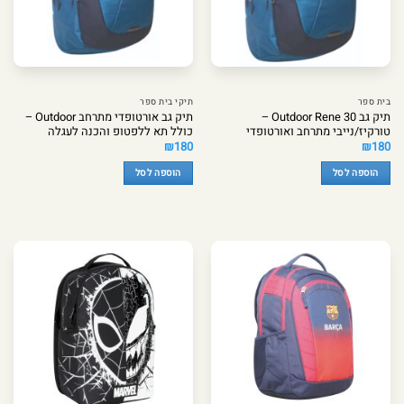
בית ספר
תיקי בית ספר
תיק גב Outdoor Rene 30 –
תיק גב אורטופדי מתרחב Outdoor –
טורקיז/נייבי מתרחב ואורטופדי
כולל תא ללפטופ והכנה לעגלה
₪
180
₪
180
הוספה לסל
הוספה לסל