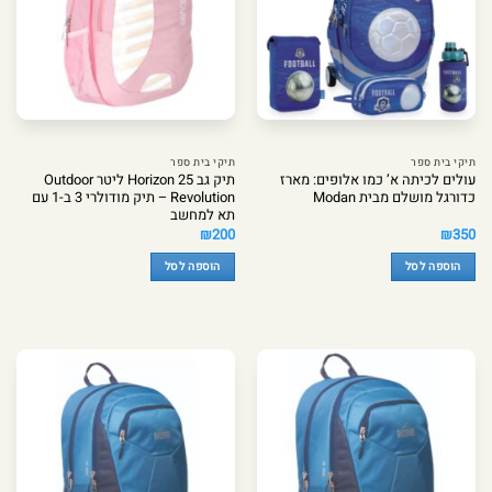
תיקי בית ספר
תיקי בית ספר
עולים לכיתה א’ כמו אלופים: מארז
תיק גב Horizon 25 ליטר Outdoor
כדורגל מושלם מבית Modan
Revolution – תיק מודולרי 3 ב-1 עם
תא למחשב
₪
200
₪
350
הוספה לסל
הוספה לסל