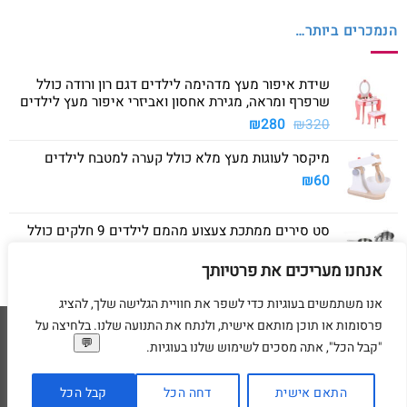
הנמכרים ביותר…
שידת איפור מעץ מדהימה לילדים דגם רון ורודה כולל
שרפרף ומראה, מגירת אחסון ואביזרי איפור מעץ לילדים
המחיר
המחיר
₪
280
₪
320
המקורי
הנוכחי
מיקסר לעוגות מעץ מלא כולל קערה למטבח לילדים
היה:
הוא:
₪280.
₪320.
₪
60
סט סירים ממתכת צעצוע מהמם לילדים 9 חלקים כולל
סיר גדול, סיר קטן, מחבת ושלושה כלים
אנחנו מעריכים את פרטיותך
₪
40
אנו משתמשים בעוגיות כדי לשפר את חוויית הגלישה שלך, להציג
פרסומות או תוכן מותאם אישית, ולנתח את התנועה שלנו. בלחיצה על
Visa
American
MasterCard
Visa
"קבל הכל", אתה מסכים לשימוש שלנו בעוגיות.
2
Express
דף הבית
מדיניות משלוחים
מדיניות החזרת מוצרים
תקנון
מדיניות פרטיות
הסדרי נגישות
בקשת מחיקת פרטים אישיים
התאם אישית
דחה הכל
קבל הכל