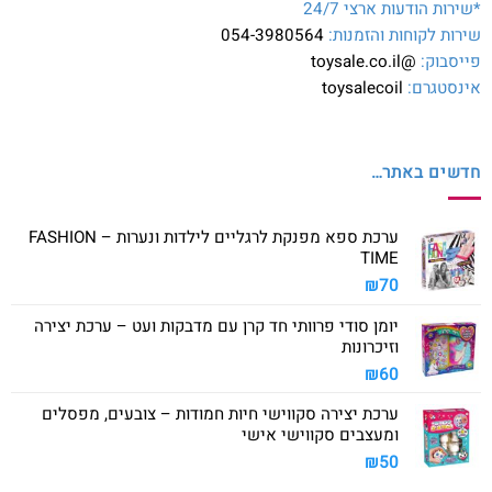
*שירות הודעות ארצי 24/7
שירות לקוחות והזמנות:
054-3980564
פייסבוק:
@toysale.co.il
אינסטגרם:
toysalecoil
חדשים באתר…
ערכת ספא מפנקת לרגליים לילדות ונערות – FASHION
TIME
₪
70
יומן סודי פרוותי חד קרן עם מדבקות ועט – ערכת יצירה
וזיכרונות
₪
60
ערכת יצירה סקווישי חיות חמודות – צובעים, מפסלים
ומעצבים סקווישי אישי
₪
50