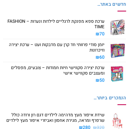
חדשים באתר…
ערכת ספא מפנקת לרגליים לילדות ונערות – FASHION
TIME
₪
70
יומן סודי פרוותי חד קרן עם מדבקות ועט – ערכת יצירה
וזיכרונות
₪
60
ערכת יצירה סקווישי חיות חמודות – צובעים, מפסלים
ומעצבים סקווישי אישי
₪
50
הנמכרים ביותר…
שידת איפור מעץ מדהימה לילדים דגם רון ורודה כולל
שרפרף ומראה, מגירת אחסון ואביזרי איפור מעץ לילדים
המחיר
המחיר
₪
280
₪
320