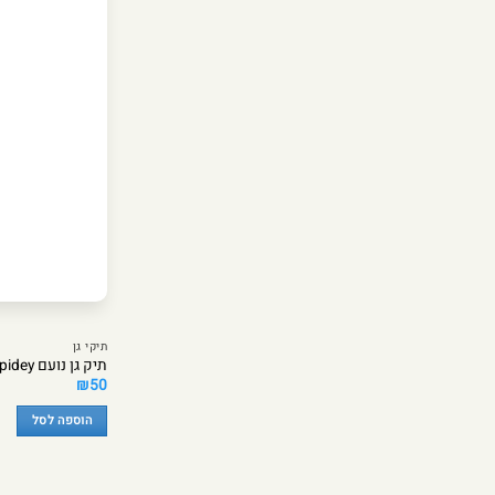
תיקי גן
תיק גן נועם Spidey – מבית Kal Gav
₪
50
הוספה לסל