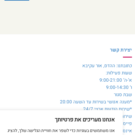
יצירת קשר
כתובתנו: ההדס, אור עקיבא
שעות פעילות:
א’-ה’ 9:00-21:00
ו’ 9:00-14:30
שבת סגור
*מענה אנושי בשירות עד השעה 20:00
*שירות הודעות ארצי 24/7
שירות לקוחות והזמנות:
054-3980564
אנחנו מעריכים את פרטיותך
פייסבוק:
@toysale.co.il
אנו משתמשים בעוגיות כדי לשפר את חוויית הגלישה שלך, להציג
אינסטגרם:
toysalecoil