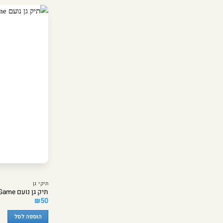
תיקי גן
תיק גן נועם Soccer Game – מבית Kal Gav
₪
50
הוספה לסל