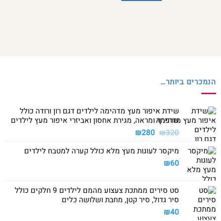
הנמכרים ביותר…
שידת איפור מעץ מדהימה לילדים דגם רון ורודה כולל
שרפרף ומראה, מגירת אחסון ואביזרי איפור מעץ לילדים
המחיר
המחיר
₪
280
₪
320
המקורי
הנוכחי
מיקסר לעוגות מעץ מלא כולל קערה למטבח לילדים
היה:
הוא:
₪280.
₪320.
₪
60
סט סירים ממתכת צעצוע מהמם לילדים 9 חלקים כולל
סיר גדול, סיר קטן, מחבת ושלושה כלים
₪
40