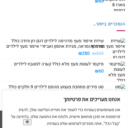
₪
80
הנמכרים ביותר…
שידת איפור מעץ מדהימה לילדים דגם רון ורודה כולל
שרפרף ומראה, מגירת אחסון ואביזרי איפור מעץ לילדים
המחיר
המחיר
₪
280
₪
320
המקורי
הנוכחי
מיקסר לעוגות מעץ מלא כולל קערה למטבח לילדים
היה:
הוא:
₪280.
₪320.
₪
60
סט סירים ממתכת צעצוע מהמם לילדים 9 חלקים כולל
סיר גדול, סיר קטן, מחבת ושלושה כלים
אנחנו מעריכים את פרטיותך
₪
40
אנו משתמשים בעוגיות כדי לשפר את חוויית הגלישה שלך, להציג
פרסומות או תוכן מותאם אישית, ולנתח את התנועה שלנו. בלחיצה על
Visa
American
MasterCard
Visa
"קבל הכל", אתה מסכים לשימוש שלנו בעוגיות.
2
Express