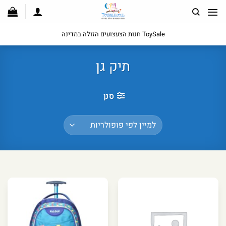
לג
תוכן
ToySale חנות הצעצועים הזולה במדינה
תיק גן
סנן