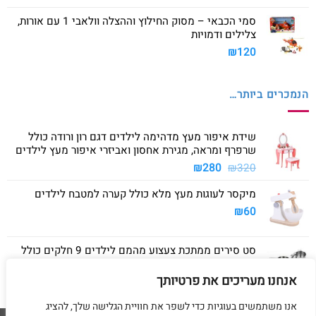
סמי הכבאי – מסוק החילוץ וההצלה וולאבי 1 עם אורות,
צלילים ודמויות
₪
120
הנמכרים ביותר…
שידת איפור מעץ מדהימה לילדים דגם רון ורודה כולל
שרפרף ומראה, מגירת אחסון ואביזרי איפור מעץ לילדים
המחיר
המחיר
₪
280
₪
320
המקורי
הנוכחי
מיקסר לעוגות מעץ מלא כולל קערה למטבח לילדים
היה:
הוא:
₪280.
₪320.
₪
60
סט סירים ממתכת צעצוע מהמם לילדים 9 חלקים כולל
סיר גדול, סיר קטן, מחבת ושלושה כלים
אנחנו מעריכים את פרטיותך
₪
40
אנו משתמשים בעוגיות כדי לשפר את חוויית הגלישה שלך, להציג