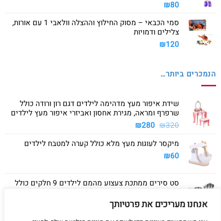
₪
80
סמי הכבאי – מסוק החילוץ וההצלה וולאבי 1 עם אורות,
צלילים ודמויות
₪
120
הנמכרים ביותר…
שידת איפור מעץ מדהימה לילדים דגם רון ורודה כולל
שרפרף ומראה, מגירת אחסון ואביזרי איפור מעץ לילדים
המחיר
המחיר
₪
280
₪
320
המקורי
הנוכחי
מיקסר לעוגות מעץ מלא כולל קערה למטבח לילדים
היה:
הוא:
₪280.
₪320.
₪
60
סט סירים ממתכת צעצוע מהמם לילדים 9 חלקים כולל
סיר גדול, סיר קטן, מחבת ושלושה כלים
אנחנו מעריכים את פרטיותך
₪
40