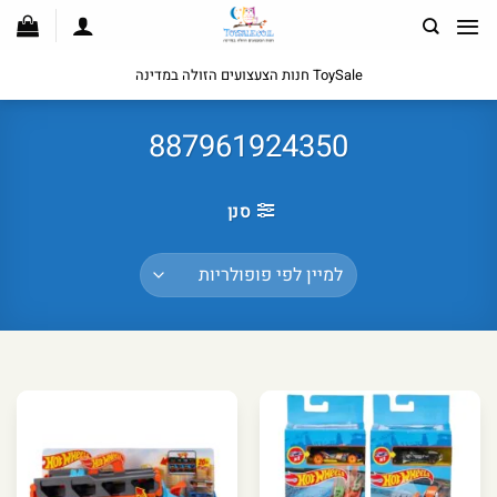
לג
תוכן
ToySale חנות הצעצועים הזולה במדינה
887961924350
סנן