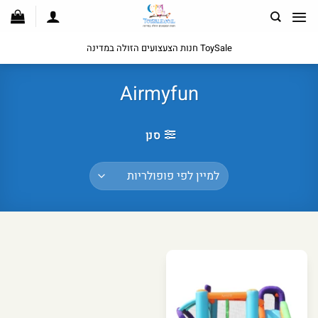
לג
תוכן
ToySale חנות הצעצועים הזולה במדינה
Airmyfun
סנן