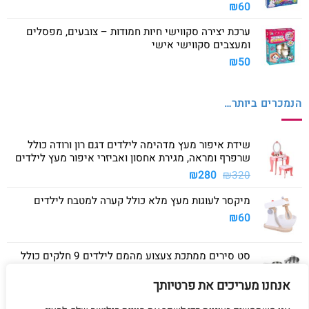
₪
60
ערכת יצירה סקווישי חיות חמודות – צובעים, מפסלים
ומעצבים סקווישי אישי
₪
50
הנמכרים ביותר…
שידת איפור מעץ מדהימה לילדים דגם רון ורודה כולל
שרפרף ומראה, מגירת אחסון ואביזרי איפור מעץ לילדים
המחיר
המחיר
₪
280
₪
320
המקורי
הנוכחי
מיקסר לעוגות מעץ מלא כולל קערה למטבח לילדים
היה:
הוא:
₪280.
₪320.
₪
60
סט סירים ממתכת צעצוע מהמם לילדים 9 חלקים כולל
סיר גדול, סיר קטן, מחבת ושלושה כלים
אנחנו מעריכים את פרטיותך
₪
40