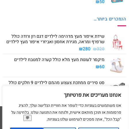
₪
50
הנמכרים ביותר…
שידת איפור מעץ מדהימה לילדים דגם רון ורודה כולל
שרפרף ומראה, מגירת אחסון ואביזרי איפור מעץ לילדים
המחיר
המחיר
₪
280
₪
320
המקורי
הנוכחי
מיקסר לעוגות מעץ מלא כולל קערה למטבח לילדים
היה:
הוא:
₪280.
₪320.
₪
60
סט סירים ממתכת צעצוע מהמם לילדים 9 חלקים כולל
סיר גדול, סיר קטן, מחבת ושלושה כלים
אנחנו מעריכים את פרטיותך
₪
40
אנו משתמשים בעוגיות כדי לשפר את חוויית הגלישה שלך, להציג
פרסומות או תוכן מותאם אישית, ולנתח את התנועה שלנו. בלחיצה על
Visa
American
MasterCard
Visa
"קבל הכל", אתה מסכים לשימוש שלנו בעוגיות.
2
Express
דף הבית
מדיניות משלוחים
מדיניות החזרת מוצרים
תקנון
מדיניות פרטיות