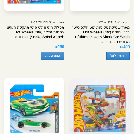
הוט ווילס HOT WHEELS
הוט ווילס HOT WHEELS
מארז שטיפת מכוניות הוט ווילס סיטי
מסלול הוט ווילס סיטי מתקפת הנחש
כריש תוקף (Hot Wheels City
בתחנת הדלק (Hot Wheels City
Ultimate Octo Shark Car Wash) +
Snake Spiral Attack) + מכונית
מכונית משנה צבע
₪
130
₪
400
הוספה לסל
הוספה לסל