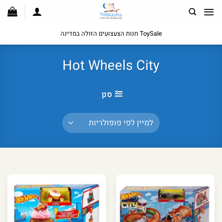
לג
תוכן
ToySale חנות הצעצועים הזולה במדינה
Hot Wheels City
סנן