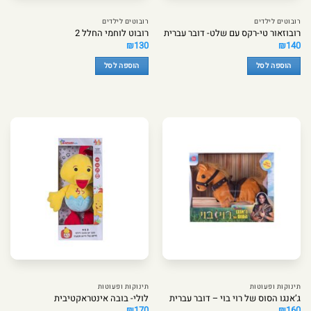
רובוטים לילדים
רובוטים לילדים
רובוזאור טי-רקס עם שלט- דובר עברית
רובוט לוחמי החלל 2
₪
130
₪
140
הוספה לסל
הוספה לסל
תינוקות ופעוטות
תינוקות ופעוטות
ג’אנגו הסוס של רוי בוי – דובר עברית
לולי- בובה אינטראקטיבית
₪
170
₪
160