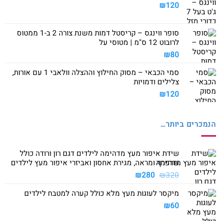
₪
120
סופר ווינגס – קריסטל דמות משנת צורה 2 ב-1 ממטוס
לרובוט 12 ס"מ | מטוסי על
₪
80
סמי הכבאי – מסוק החילוץ וההצלה וולאבי 1 עם אורות,
צלילים ודמויות
₪
120
הנמכרים ביותר…
שידת איפור מעץ מדהימה לילדים דגם רון ורודה כולל
שרפרף ומראה, מגירת אחסון ואביזרי איפור מעץ לילדים
המחיר
המחיר
₪
280
₪
320
המקורי
הנוכחי
מיקסר לעוגות מעץ מלא כולל קערה למטבח לילדים
היה:
הוא:
₪280.
₪320.
₪
60