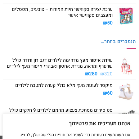
ערכת יצירה סקווישי חיות חמודות – צובעים, מפסלים
ומעצבים סקווישי אישי
₪
50
הנמכרים ביותר…
שידת איפור מעץ מדהימה לילדים דגם רון ורודה כולל
שרפרף ומראה, מגירת אחסון ואביזרי איפור מעץ לילדים
המחיר
המחיר
₪
280
₪
320
המקורי
הנוכחי
מיקסר לעוגות מעץ מלא כולל קערה למטבח לילדים
היה:
הוא:
₪280.
₪320.
₪
60
סט סירים ממתכת צעצוע מהמם לילדים 9 חלקים כולל
סיר גדול, סיר קטן, מחבת ושלושה כלים
אנחנו מעריכים את פרטיותך
₪
40
אנו משתמשים בעוגיות כדי לשפר את חוויית הגלישה שלך, להציג