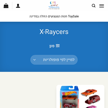
לג
תוכן
ToySale חנות הצעצועים הזולה במדינה
X-Raycers
סנן