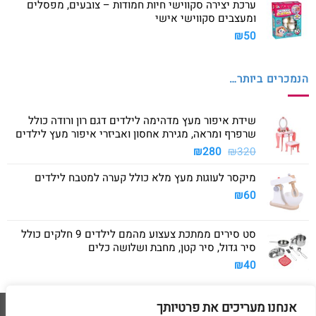
ערכת יצירה סקווישי חיות חמודות – צובעים, מפסלים
ומעצבים סקווישי אישי
₪
50
הנמכרים ביותר…
שידת איפור מעץ מדהימה לילדים דגם רון ורודה כולל
שרפרף ומראה, מגירת אחסון ואביזרי איפור מעץ לילדים
המחיר
המחיר
₪
280
₪
320
המקורי
הנוכחי
מיקסר לעוגות מעץ מלא כולל קערה למטבח לילדים
היה:
הוא:
₪280.
₪320.
₪
60
סט סירים ממתכת צעצוע מהמם לילדים 9 חלקים כולל
סיר גדול, סיר קטן, מחבת ושלושה כלים
₪
40
אנחנו מעריכים את פרטיותך
Visa
American
MasterCard
Visa