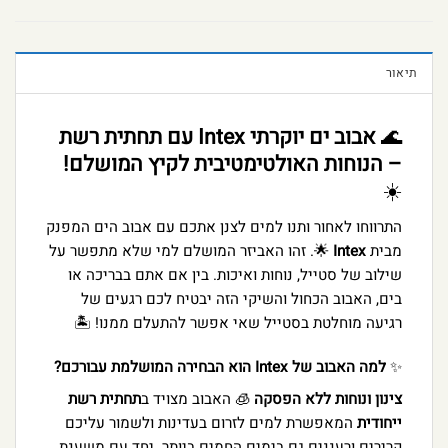
תיאור
🌊
אבוב ים יוקרתי Intex עם תחתית רשת
– הנוחות האולטימטיבית לקיץ המושלם!
☀️
התרווחו לאחור ותנו למים לצנן אתכם עם אבוב הים המפנק
מבית
Intex
🌟. זהו האביזר המושלם למי שלא מתפשר על
שילוב של סטייל, נוחות ואיכות. בין אם אתם בבריכה או
בים, האבוב הכחול והשיקי הזה יבטיח לכם רגעים של
רגיעה מוחלטת בסטייל שאי אפשר להתעלם ממנו! 🏝️
✨
למה האבוב של Intex הוא הבחירה המושלמת עבורכם?
צינון ונוחות ללא הפסקה
🧊 האבוב מצויד ב
תחתית רשת
ייחודית
המאפשרת למים לזרום בעדינות ולשמור עליכם
קרירים ורעננים גם בימים החמים ביותר. יחד עם משענת