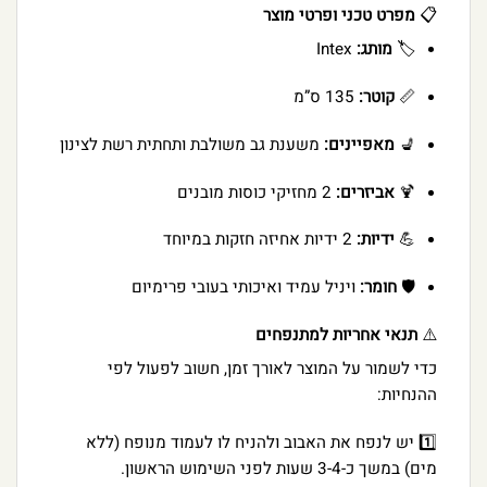
📋
מפרט טכני ופרטי מוצר
🏷️
מותג:
Intex
📏
קוטר:
135 ס”מ
💺
מאפיינים:
משענת גב משולבת ותחתית רשת לצינון
🍹
אביזרים:
2 מחזיקי כוסות מובנים
💪
ידיות:
2 ידיות אחיזה חזקות במיוחד
🛡️
חומר:
ויניל עמיד ואיכותי בעובי פרימיום
⚠️
תנאי אחריות למתנפחים
כדי לשמור על המוצר לאורך זמן, חשוב לפעול לפי
ההנחיות:
1️⃣ יש לנפח את האבוב ולהניח לו לעמוד מנופח (ללא
מים) במשך כ-3-4 שעות לפני השימוש הראשון.