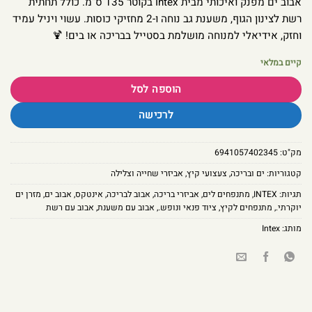
אבוב ים מפנק ואיכותי מבית Intex בקוטר 135 ס”מ. כולל תחתית
רשת לצינון הגוף, משענת גב נוחה ו-2 מחזיקי כוסות. עשוי ויניל עמיד
וחזק, אידיאלי למנוחה מושלמת בסטייל בבריכה או בים! 🍹
קיים במלאי
הוספה לסל
לרכישה
מק"ט:
6941057402345
קטגוריות:
ים ובריכה
,
צעצועי קיץ
,
אביזרי שחייה וצלילה
תגיות:
INTEX
,
מתנפחים לים
,
אביזרי בריכה
,
אבוב לבריכה
,
אינטקס
,
אבוב ים
,
מזרן ים
יוקרתי.
,
מתנפחים לקיץ
,
ציוד פנאי ונופש.
,
אבוב עם משענת
,
אבוב עם רשת
מותג:
Intex