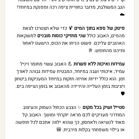
הגב המשולבת, מדובר בחוויית ציפה רכה ומפנקת במיוחד!
☁️
פינוק של ספא בתוך המים
🍹 כדי שלא תצטרכו לצאת
מהמים, האבוב כולל
שני מחזיקי כוסות מובנים
למשקאות
האהובים עליכם. פשוט הניחו את הכוס, הישענו לאחור
ותיהנו מהחופש. 🥂
עמידות ואיכות ללא פשרות
💪 האבוב עשוי מחומר ויניל
עמיד, איכותי ועבה במיוחד, המבטיח עמידות גבוהה לאורך
זמן. הוא כולל ידיות אחיזה חזקות במיוחד המעניקות ביטחון
ויציבות בזמן העלייה והירידה מהאבוב או בזמן הציפה בים.
🛡️
סטייל ושיק בכל מקום
✨ הצבע הכחול העמוק והעיצוב
המודרני מעניקים לכם מראה יוקרתי ומושך. האבוב קל
מאוד לנשיאה ולאחסון, כך שהוא ילווה אתכם לכל חופשה
או בילוי משפחתי בקלות מירבית. 🎒