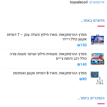
אינסטגרם:
toysalecoil
חדשים באתר…
מפרץ ההרפתקאות: מארז חילוץ והצלה ענק – 7 דמויות
אקשן כולל ריידר
₪
150
מפרץ ההרפתקאות: משאית חילוץ ושיגור משנת צורה
כולל רכב ודמות צ'ייס
₪
140
מפרץ ההרפתקאות: מארז 8 דמויות אקשן ואספנות
₪
80
הנמכרים ביותר…