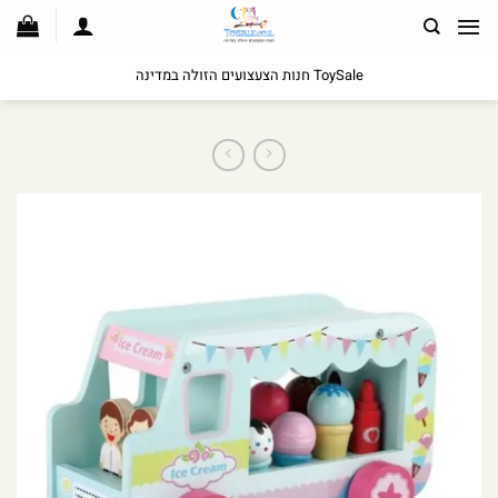
לג
תוכן
ToySale חנות הצעצועים הזולה במדינה