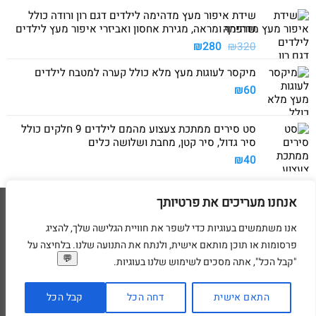
שידת איפור מעץ מדהימה לילדים דגם רון ורודה כולל
שרפרף ומראה, מגירת אחסון ואביזרי איפור מעץ לילדים
המחיר
המחיר
₪
280
₪
320
המקורי
הנוכחי
מיקסר לעוגות מעץ מלא כולל קערה למטבח לילדים
היה:
הוא:
₪280.
₪320.
₪
60
סט סירים ממתכת צעצוע מהמם לילדים 9 חלקים כולל
סיר גדול, סיר קטן, מחבת ושלושה כלים
₪
40
אנחנו מעריכים את פרטיותך
Visa
American
MasterCard
Visa
2
Express
אנו משתמשים בעוגיות כדי לשפר את חוויית הגלישה שלך, להציג
דף הבית
מדיניות משלוחים
מדיניות החזרת מוצרים
תקנון
מדיניות פרטיות
פרסומות או תוכן מותאם אישית, ולנתח את התנועה שלנו. בלחיצה על
הסדרי נגישות
בקשת מחיקת פרטים אישיים
"קבל הכל", אתה מסכים לשימוש שלנו בעוגיות.
בניית ועיצוב אתרי מסחר Code&Concept Copyright 2026 ©
התאם אישית
דחה הכל
קבל הכל