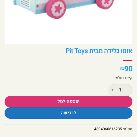
אוטו גלידה מבית Pit Toys
90
₪
קיים במלאי
כמות של אוטו גלידה מבית Pit Toys
הוספה לסל
לרכישה
מק"ט:
4894060616235