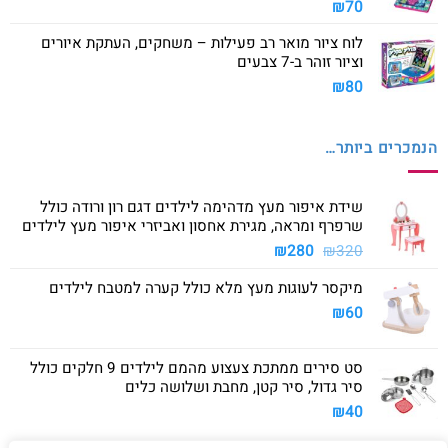
₪
70
לוח ציור מואר רב פעילות – משחקים, העתקת איורים
וציור זוהר ב-7 צבעים
₪
80
הנמכרים ביותר…
שידת איפור מעץ מדהימה לילדים דגם רון ורודה כולל
שרפרף ומראה, מגירת אחסון ואביזרי איפור מעץ לילדים
המחיר
המחיר
₪
280
₪
320
המקורי
הנוכחי
מיקסר לעוגות מעץ מלא כולל קערה למטבח לילדים
היה:
הוא:
₪280.
₪320.
₪
60
סט סירים ממתכת צעצוע מהמם לילדים 9 חלקים כולל
סיר גדול, סיר קטן, מחבת ושלושה כלים
₪
40