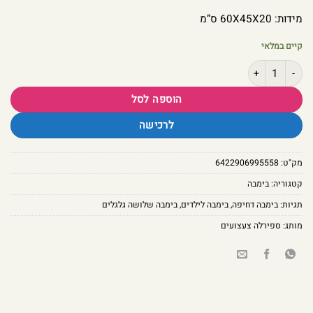
מידות: 60X45X20 ס”מ
קיים במלאי
כמות של אופנוע בימבה דחיפה יטבתה שלושה גלגלים במגוון צבעים
הוספה לסל
לרכישה
מק"ט:
6422906995558
קטגוריה:
בימבה
תגיות:
בימבה דחיפה
,
בימבה לילדים
,
בימבה שלושה גלגלים
מותג:
ספירלה צעצועים