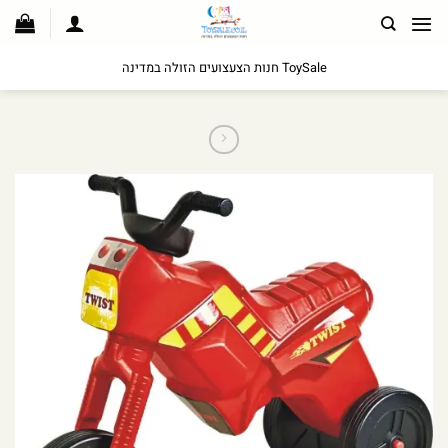
לג
תוכן
ToySale חנות הצעצועים הזולה במדינה