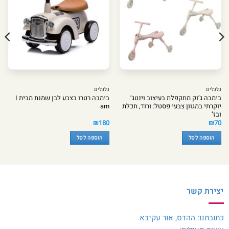
גלגלים
גלגלים
בימבה ג’וק מתקפלת בעיצוב וינטג’
בימבה רטרו בצבע לבן שמנת מבית I
יוקרתי במגוון צבעי פסטל: ורוד, תכלת
am
ובז’
₪
180
₪
70
הוספה לסל
הוספה לסל
יצירת קשר
כתובתנו: ההדס, אור עקיבא