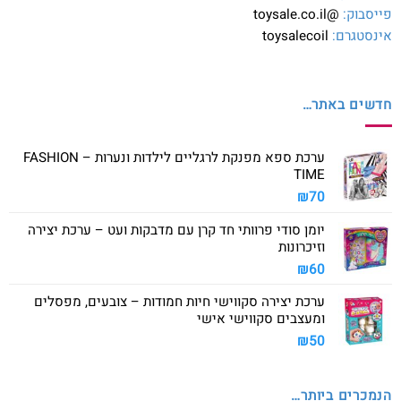
פייסבוק:
@toysale.co.il
אינסטגרם:
toysalecoil
חדשים באתר…
ערכת ספא מפנקת לרגליים לילדות ונערות – FASHION
TIME
₪
70
יומן סודי פרוותי חד קרן עם מדבקות ועט – ערכת יצירה
וזיכרונות
₪
60
ערכת יצירה סקווישי חיות חמודות – צובעים, מפסלים
ומעצבים סקווישי אישי
₪
50
הנמכרים ביותר…