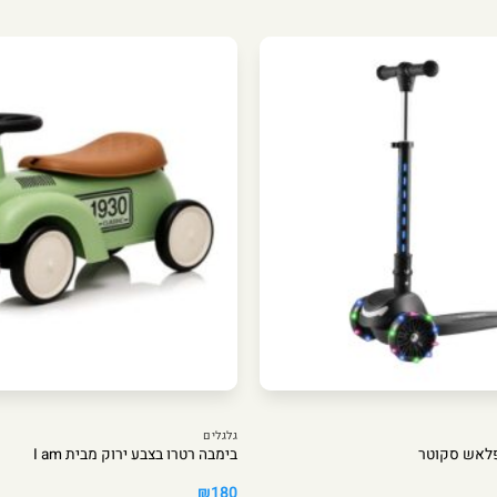
גלגלים
פלאש סקוטר
בימבה רטרו בצבע ירוק מבית I am
₪
180