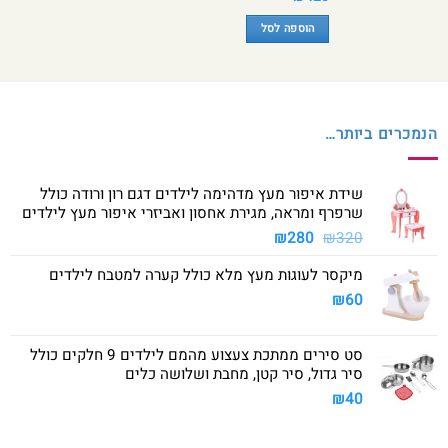
הוספה לסל
הנמכרים ביותר…
שידת איפור מעץ מדהימה לילדים דגם רון ורודה כולל
שרפרף ומראה, מגירת אחסון ואביזרי איפור מעץ לילדים
המחיר
המחיר
₪
280
₪
320
המקורי
הנוכחי
מיקסר לעוגות מעץ מלא כולל קערה למטבח לילדים
היה:
הוא:
₪280.
₪320.
₪
60
סט סירים ממתכת צעצוע מהמם לילדים 9 חלקים כולל
סיר גדול, סיר קטן, מחבת ושלושה כלים
₪
40