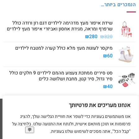
הנמכרים ביותר…
שידת איפור מעץ מדהימה לילדים דגם רון ורודה כולל
שרפרף ומראה, מגירת אחסון ואביזרי איפור מעץ לילדים
המחיר
המחיר
₪
280
₪
320
המקורי
הנוכחי
מיקסר לעוגות מעץ מלא כולל קערה למטבח לילדים
היה:
הוא:
₪280.
₪320.
₪
60
סט סירים ממתכת צעצוע מהמם לילדים 9 חלקים כולל
סיר גדול, סיר קטן, מחבת ושלושה כלים
₪
40
אנחנו מעריכים את פרטיותך
Visa
American
MasterCard
Visa
2
Express
אנו משתמשים בעוגיות כדי לשפר את חוויית הגלישה שלך, להציג
דף הבית
מדיניות משלוחים
מדיניות החזרת מוצרים
תקנון
מדיניות פרטיות
פרסומות או תוכן מותאם אישית, ולנתח את התנועה שלנו. בלחיצה על
הסדרי נגישות
בקשת מחיקת פרטים אישיים
"קבל הכל", אתה מסכים לשימוש שלנו בעוגיות.
בניית ועיצוב אתרי מסחר Code&Concept Copyright 2026 ©