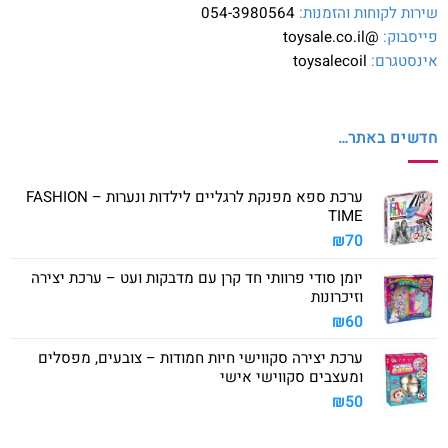
שירות לקוחות והזמנות:
054-3980564
פייסבוק:
@toysale.co.il
אינסטגרם:
toysalecoil
חדשים באתר…
ערכת ספא מפנקת לרגליים לילדות ונערות – FASHION
TIME
₪
70
יומן סודי פרוותי חד קרן עם מדבקות ועט – ערכת יצירה
וזיכרונות
₪
60
ערכת יצירה סקווישי חיות חמודות – צובעים, מפסלים
ומעצבים סקווישי אישי
₪
50