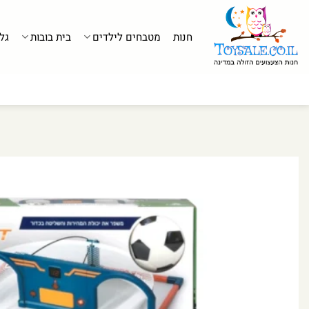
לג
תוכן
חנות
מטבחים לילדים
בית בובות
גל