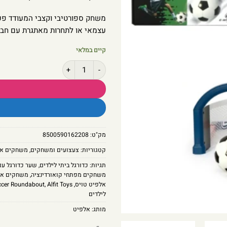
משחק ספורטיבי וקצבי המעודד פעי
עצמאי או לתחרות מאתגרת עם חבר
קיים במלאי
כמות של אלוף הגולים מבית אלפיט – ש
מק"ט:
8500590162208
קטגוריות:
צעצועים ומשחקים
,
משחקים אל
תגיות:
כדורגל ביתי לילדים
,
שער כדורגל עם 
משחקים מפתחי קואורדינציה
,
משחקים אק
אלפיט טויס
,
Alfit Toys
,
ccer Roundabout
לילדים
מותג:
אלפיט