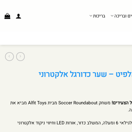
ים ובריכה
בריכות
לפיט – שער כדורגל אלקטרוני
ל הצעירים!
משחק Soccer Roundabout מבית Alfit Toys מביא את
ה.
שער כדורגל אינטראקטיבי איכותי לגילאי 6 ומעלה, המשלב כדור, אורות LED וחיווי ניקוד אלקטרוני