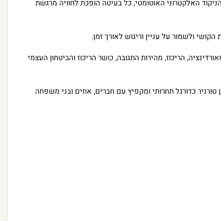
ולה עם שער כדורגל חכם וכדור תואם. בזכות אורות ה-LED המובנים והניקוד האלקטרוני האוטומטי, כל בעיטה הופכת לחוויה מרגשת
ינציה, הריכוז, מהירות התגובה, כושר הריכוז והביטחון העצמי
טורניר כדורגל תחרותי ומקפיץ עם חברים, אחים ובני משפחה