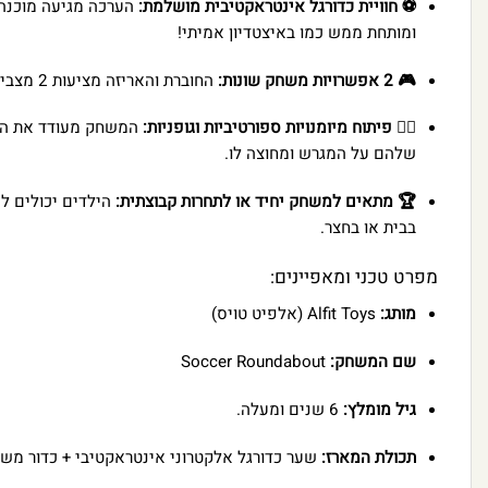
⚽ חוויית כדורגל אינטראקטיבית מושלמת:
ומותחת ממש כמו באיצטדיון אמיתי!
🎮 2 אפשרויות משחק שונות:
החוברת והאריזה מציעות 2 מצבי משחק מדליקים לבחירה, המאפשרים לגוון את הפעילות, להתאים את רמת הקושי ולשמור על עניין וריגוש לאורך זמן.
🏃‍♂️ פיתוח מיומנויות ספורטיביות וגופניות:
המשחק מעודד את הילדי
שלהם על המגרש ומחוצה לו.
🏆 מתאים למשחק יחיד או לתחרות קבוצתית:
הילדים יכולים ל
בבית או בחצר.
מפרט טכני ומאפיינים:
מותג:
Alfit Toys (אלפיט טויס)
שם המשחק:
Soccer Roundabout
גיל מומלץ:
6 שנים ומעלה.
תכולת המארז:
שער כדורגל אלקטרוני אינטראקטיבי + כדור מש