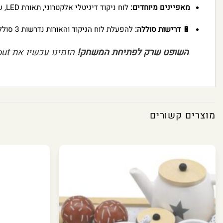
מאפיינים מיוחדים:
לוח ניקוד דיגיטלי אלקטרוני, תאורת LED, שני מצבי משחק.
🔋 דרישות סוללה:
להפעלת לוח הניקוד והאורות נדרשות 3 סוללות AA (אינן כלולות במארז).
השופט שרק לפתיחת המשחק!
הזמינו עכשיו את Soccer Roundabout מבית Alfit Toys והפכו את הסלון או החצר למגרש הכדורגל הרשמי של הילדים שלכם!
מוצרים קשורים