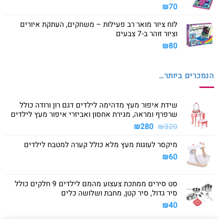
₪
70
לוח ציור מואר רב פעילות – משחקים, העתקת איורים
וציור זוהר ב-7 צבעים
₪
80
הנמכרים ביותר…
שידת איפור מעץ מדהימה לילדים דגם רון ורודה כולל
שרפרף ומראה, מגירת אחסון ואביזרי איפור מעץ לילדים
המחיר
המחיר
₪
280
₪
320
המקורי
הנוכחי
מיקסר לעוגות מעץ מלא כולל קערה למטבח לילדים
היה:
הוא:
₪280.
₪320.
₪
60
סט סירים ממתכת צעצוע מהמם לילדים 9 חלקים כולל
סיר גדול, סיר קטן, מחבת ושלושה כלים
₪
40