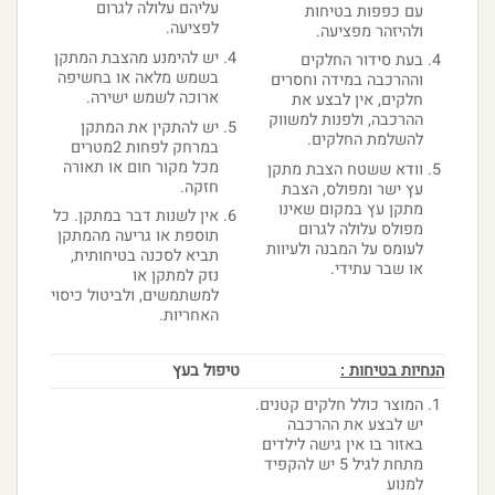
עליהם עלולה לגרום
עם כפפות בטיחות
לפציעה.
ולהיזהר מפציעה.
יש להימנע מהצבת המתקן
בעת סידור החלקים
בשמש מלאה או בחשיפה
וההרכבה במידה וחסרים
ארוכה לשמש ישירה.
חלקים, אין לבצע את
ההרכבה, ולפנות למשווק
יש להתקין את המתקן
להשלמת החלקים.
במרחק לפחות 2מטרים
מכל מקור חום או תאורה
וודא ששטח הצבת מתקן
חזקה.
עץ ישר ומפולס, הצבת
מתקן עץ במקום שאינו
אין לשנות דבר במתקן. כל
מפולס עלולה לגרום
תוספת או גריעה מהמתקן
לעומס על המבנה ולעיוות
תביא לסכנה בטיחותית,
או שבר עתידי.
נזק למתקן או
למשתמשים, ולביטול כיסוי
האחריות.
הנחיות בטיחות :
טיפול בעץ
המוצר כולל חלקים קטנים.
יש לבצע את ההרכבה
באזור בו אין גישה לילדים
מתחת לגיל 5 יש להקפיד
למנוע