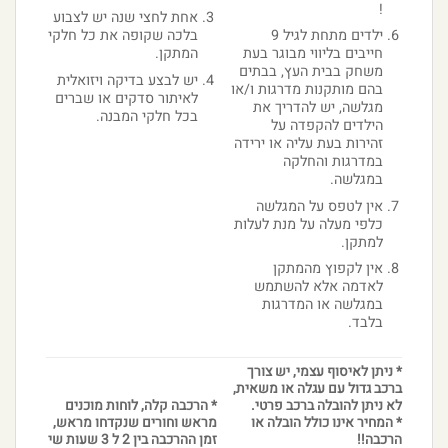
!
אחת לחצי שנה יש לצבוע
ילדים מתחת לגיל 9
בלכה שקופה את כל חלקי
חייבים בליווי מבוגר בעת
המתקן.
משחק בבית העץ, בבתים
יש לבצע בדיקה ויזואלית
בהם מותקנות מדרגות ו/או
לאיתור סדקים או שברים
מגלשה, יש להדריך את
בכל חלקי המבנה.
הילדים להקפדה על
זהירות בעת עליה או ירידה
במדרגות והחלקה
במגלשה.
אין לטפס על המגלשה
כלפי מעלה על מנת לעלות
למתקן.
אין לקפוץ מהמתקן
לאדמה אלא להשתמש
במגלשה או המדרגות
בלבד.
* ניתן לאיסוף עצמי, יש צורך
ברכב גדול עם עגלה או משאית,
לא ניתן להובלה ברכב פרטי.
* הרכבה קלה, לוחות מוכנים
* המחיר אינו כולל הובלה או
מראש וחורים שנקדחו מראש,
הרכבה!!
זמן ההרכבה בין 2 ל 3 שעות שי