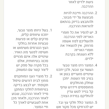
גישת ילדים לאזור
ההרכבה.
ההרכבה חייבת להיות
מבוצעת על ידי מבוגר,
ולהתבצע בדיוק בהתאם
להוראות ההרכבה.
בשל היותו מוצר טבעי,
יש להסיר את כל חומרי
יתכנו עיוותים קלים,
האריזה לפני ההרכבה
סדקים קלים או פגיעות
ולהשליכם לפח אשפה
טבעיות אחרות בחלקי
מרוחק. אין להשאיר את
העץ הנגרמים משימוש או
חומרי האריזה
חשיפה לפגעי מזג האויר.
ללא השגחה בקרבת
שינויים אלה אינם מהויים
ילדים.
סכנה בטיחותית, אולם
המוצר הינו מוצר טבעי
בכל מקרה של ספק יש
העשוי עץ טבעי, ולכן יתכנו
ליצור קשר עם המשווק.
שינויים מזעריים בגוון או
כל מוצרי העץ המותקנים
בטיב פני השטח. יתכן
מחוץ לבית דורשים טיפול
שחלק מהחלקים
תקופתי. יש לבצע בדיקה
מחוספסים ויידרש שיוף
בטיחותית לחלקי המתקן
קל בנייר לטש עדין
מייד לאחר ההרכבה, שבוע
להחליקם במידת הצורך.
לאחר ההרכבה, ולאחר מכן
המוצר כולל חלקי עץ ובד.
אחת לשבועיים לאורך כל
יש להרחיקו מכל מקור אש
חיי המוצר.