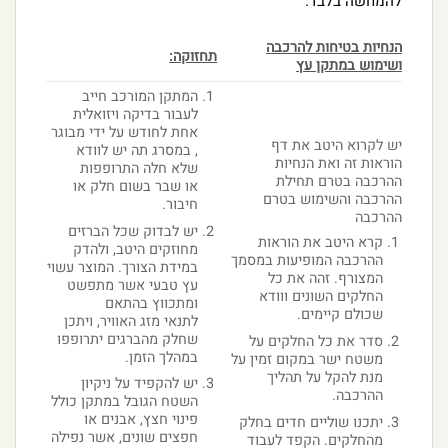
להמחשה בלבד.
הנחיות בטיחות להרכבה
תחזוקה:
ושימוש במתקן עץ
המתקן המורכב חייב
לעבור בדיקה ויזואלית
אחת לחודש על ידי מבוגר
יש לקרוא היטב את דף
, במסרג תה יש לוודא
הוראות זה ואת הנחיות
שלא חלה התרופפות
ההרכבה בטרם תחילת
או שבר בשום חלק או
ההרכבה והשימוש בטרם
חיבור.
ההרכבה
יש לבדוק שכל הברזים
קרא היטב את הוראות
מחוזקים היטב, ולהדק
ההרכבה המופיעות במסמך
במידת הצורך. המוצר עשוי
המצורף. זהה את כל
עץ טבעי אשר מתפשט
החלקים השונים ווודא
ומתכווץ בהתאם
שכולם קיימים.
לתנאי מזג האוויר, ויתכן
שחלק מהברגים יתרופפו
סדר את כל החלקים על
במהלך הזמן.
משטח ישר במקום זמין על
מנת להקל על תהליך
יש להקפיד על ניקיון
ההרכבה.
השטח הגובל במתקן כולל
פינוי חצץ, אבנים או
יתכנו שוליים חדים בחלק
חפצים שונים, אשר נפילה
מהחלקים. הקפד לעבוד