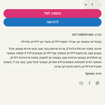
כמות של ארוחת הבוקר המפנקת שלי: סט אוכל ואירוח מעץ לפעוטות
הוספה לסל
לרכישה
מק"ט:
6971388501684
קטגוריות:
צעצועי עץ
,
אביזרי מטבח לילדים
,
מוצרי עץ לילדים
,
ספירלה
תגיות:
מתנת יום הולדת לגיל 3
,
ערכת ארוחת בוקר מעץ
,
מגש אירוח צעצוע
,
אוכל
צעצוע מעץ
,
סט מטבח לילדים
,
משחקי שף לילדים
,
צעצועים לגיל 3 ומעלה
,
צעצועי
עץ מומלצים
,
צעצועי בטיחות מעץ
,
צעצועי עץ למטבח
,
מתנות איכותיות לילדים
,
משחקי דמיון לפעוטות
,
משחקים ללא מסכים
,
צעצועי אוכל מעץ
,
קשר עין יד
,
משחק
תפקידים לילדים
,
פיתוח מוטוריקה עדינה
מותג:
Spirala