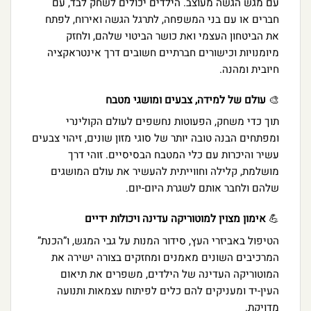
עם מגש הגשה מעוצב. הילדים יכולים לשחק לבד, עם
חברים או עם בני המשפחה, לתרגל הגשה ואירוח, לפתח
את הביטחון העצמי ואת כושר הביטוי שלהם, ולחזק
מיומנויות וכישורים חברתיים חשובים דרך אינטראקציה
חיובית ומהנה.
🎨
עולם של למידה, צבעים ומושגי מטבח
תוך כדי משחק, הפעוטות נחשפים לעולם הקולינרי
ומפתחים הבנה טובה יותר של סוגי מזון שונים, זיהוי צבעים
עשיר והיכרות עם כלי המטבח הבסיסיים. זוהי דרך
מושלמת, קלילה וחווייתית להעשיר את עולם המושגים
שלהם ולחבר אותם לשגרת היום-יום.
💪
אימון מצוין למוטוריקה עדינה ויכולות ידיים
הטיפול באביזרי העץ, סידור המנות על גבי המגש, ו”הכנת”
המרכיבים השונים מאמנים ומחזקים בצורה ישירה את
המוטוריקה העדינה של הילדים, משפרים את תיאום
העין-יד ומעניקים להם כלים לפיתוח עצמאות ותנועה
מדויקת.