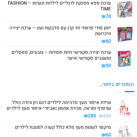
ערכת ספא מפנקת לרגליים לילדות ונערות – FASHION
TIME
₪
70
יומן סודי פרוותי חד קרן עם מדבקות ועט – ערכת יצירה
וזיכרונות
₪
60
ערכת יצירה סקווישי חיות חמודות – צובעים, מפסלים
ומעצבים סקווישי אישי
₪
50
הנמכרים ביותר…
שידת איפור מעץ מדהימה לילדים דגם רון ורודה כולל
שרפרף ומראה, מגירת אחסון ואביזרי איפור מעץ לילדים
המחיר
המחיר
₪
280
₪
320
המקורי
הנוכחי
מיקסר לעוגות מעץ מלא כולל קערה למטבח לילדים
היה:
הוא:
₪280.
₪320.
₪
60