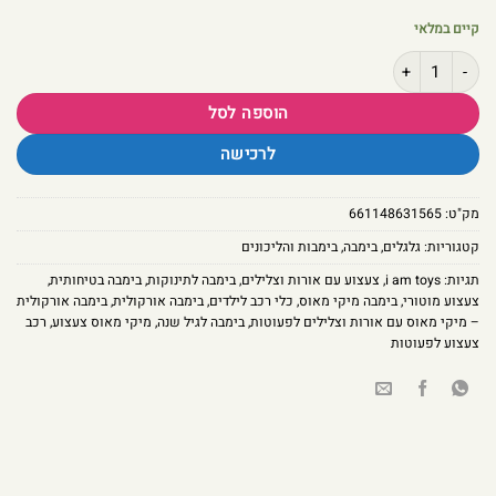
קיים במלאי
כמות של בימבה אורקולית – מיקי מאוס עם אורות וצלילים לפעוטות
הוספה לסל
לרכישה
מק"ט:
661148631565
קטגוריות:
גלגלים
,
בימבה
,
בימבות והליכונים
תגיות:
i am toys
,
צעצוע עם אורות וצלילים
,
בימבה לתינוקות
,
בימבה בטיחותית
,
צעצוע מוטורי
,
בימבה מיקי מאוס
,
כלי רכב לילדים
,
בימבה אורקולית
,
בימבה אורקולית
– מיקי מאוס עם אורות וצלילים לפעוטות
,
בימבה לגיל שנה
,
מיקי מאוס צעצוע
,
רכב
צעצוע לפעוטות