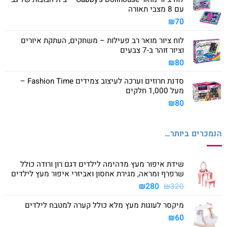
עם 8 מצבי תאורה
₪
70
לוח ציור מואר רב פעילות – משחקים, העתקת איורים
וציור זוהר ב-7 צבעים
₪
80
סדנת חרוזים וערכה לעיצוב צמידים Fashion Time –
מעל 1,000 חלקים
₪
80
הנמכרים ביותר…
שידת איפור מעץ מדהימה לילדים דגם רון ורודה כולל
שרפרף ומראה, מגירת אחסון ואביזרי איפור מעץ לילדים
המחיר
המחיר
₪
280
₪
320
המקורי
הנוכחי
מיקסר לעוגות מעץ מלא כולל קערה למטבח לילדים
היה:
הוא:
₪280.
₪320.
₪
60