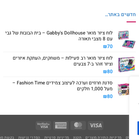
חדשים באתר…
לוח ציור מואר Gabby's Dollhouse – בית הבובות של גבי
עם 8 מצבי תאורה
₪
70
לוח ציור מואר רב פעילות – משחקים, העתקת איורים
וציור זוהר ב-7 צבעים
₪
80
סדנת חרוזים וערכה לעיצוב צמידים Fashion Time –
מעל 1,000 חלקים
₪
80
Visa
American
MasterCard
Visa
2
Express
משלוחים
מדיניות החזרת מוצרים
תקנון
מדיניות פרטיות
הסדרי נגישות
בקשת מחי