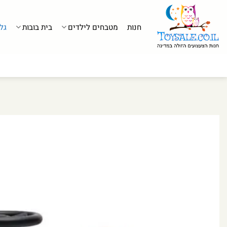
לג
תוכן
חנות
מטבחים לילדים
בית בובות
גל