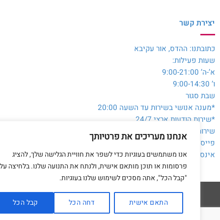
יצירת קשר
כתובתנו: ההדס, אור עקיבא
שעות פעילות:
א’-ה’ 9:00-21:00
ו’ 9:00-14:30
שבת סגור
*מענה אנושי בשירות עד השעה 20:00
*שירות הודעות ארצי 24/7
שירות לקוחות והזמנות:
054-3980564
אנחנו מעריכים את פרטיותך
פייסבוק:
@toysale.co.il
אנו משתמשים בעוגיות כדי לשפר את חוויית הגלישה שלך, להציג
אינסטגרם:
toysalecoil
פרסומות או תוכן מותאם אישית, ולנתח את התנועה שלנו. בלחיצה על
"קבל הכל", אתה מסכים לשימוש שלנו בעוגיות.
התאם אישית
דחה הכל
קבל הכל
דף הבית
מדיניות 