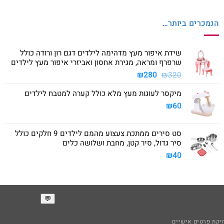
הנמכרים ביותר…
שידת איפור מעץ מדהימה לילדים דגם רון ורודה כולל
שרפרף ומראה, מגירת אחסון ואביזרי איפור מעץ לילדים
המחיר
המחיר
₪
280
₪
320
המקורי
הנוכחי
מיקסר לעוגות מעץ מלא כולל קערה למטבח לילדים
היה:
הוא:
₪280.
₪320.
₪
60
סט סירים ממתכת צעצוע מהמם לילדים 9 חלקים כולל
סיר גדול, סיר קטן, מחבת ושלושה כלים
₪
40
קת פרטים אישיים