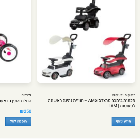
תינוקות ופעוטות
גלגלים
מכונית בימבה מרצדס AMG – חוויית נהיגה ראשונה
התלת אופן הראשון של
לפעוטות | I AM
₪
250
מידע נוסף
הוספה לסל