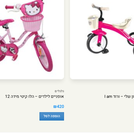
גלגלים
י – ורוד I am
אופניים לילדים – הלו קיטי מידה 12
₪
420
הוספה לסל