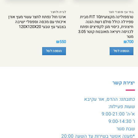
בתי עץ ומוצרי חצר
לבית ולחצר
טרמפולינה מקצועית10 FIT מבית
ארגז חול נפתח לחצר עשוי מעץ אורן
ספירלה כולל סולם רשת הגנה
איכותי עם מכסה וספסלי ישיבה
חיצונית, כיסוי מגן לקפיצים ופתח
בצבעי עץ טבעי 120X120X20
לכניסה ויציאה מאובטח קוטר 3.05
מטר
₪
550
₪
700
הוספה לסל
הוספה לסל
יצירת קשר
כתובתנו: ההדס, אור עקיבא
שעות פעילות:
א’-ה’ 9:00-21:00
ו’ 9:00-14:30
שבת סגור
*מענה אנושי בשירות עד השעה 20:00