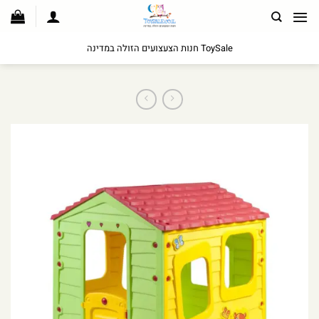
לג
תוכן
ToySale חנות הצעצועים הזולה במדינה