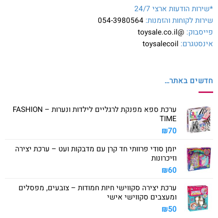
*שירות הודעות ארצי 24/7
שירות לקוחות והזמנות:
054-3980564
פייסבוק:
@toysale.co.il
אינסטגרם:
toysalecoil
חדשים באתר…
ערכת ספא מפנקת לרגליים לילדות ונערות – FASHION
TIME
₪
70
יומן סודי פרוותי חד קרן עם מדבקות ועט – ערכת יצירה
וזיכרונות
₪
60
ערכת יצירה סקווישי חיות חמודות – צובעים, מפסלים
ומעצבים סקווישי אישי
₪
50