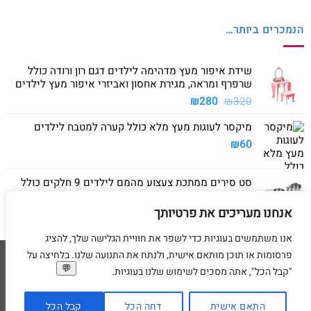
הנמכרים ביותר…
שידת איפור מעץ מדהימה לילדים דגם רון ורודה כולל
שרפרף ומראה, מגירת אחסון ואביזרי איפור מעץ לילדים
המחיר
המחיר
₪
280
₪
320
המקורי
הנוכחי
מיקסר לעוגות מעץ מלא כולל קערה למטבח לילדים
היה:
הוא:
₪280.
₪320.
₪
60
סט סירים ממתכת צעצוע מהמם לילדים 9 חלקים כולל
סיר גדול, סיר קטן, מחבת ושלושה כלים
אנחנו מעריכים את פרטיותך
₪
40
אנו משתמשים בעוגיות כדי לשפר את חוויית הגלישה שלך, להציג
פרסומות או תוכן מותאם אישית, ולנתח את התנועה שלנו. בלחיצה על
Visa
American
MasterCard
Visa
"קבל הכל", אתה מסכים לשימוש שלנו בעוגיות.
2
Express
דף הבית
מדיניות משלוחים
מדיניות החזרת מוצרים
תקנון
מדיניות פרטיות
הסדרי נגישות
בקשת מחיקת פרטים אישיים
התאם אישית
דחה הכל
קבל הכל