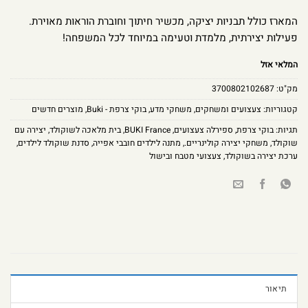
המארז כולל תבניות יציקה, מכשיר חיתוך וחוברת הוראות מאוירת.
פעילות יצירתית, מלמדת וטעימה במיוחד לכל המשפחה!
המלאי אזל
מק"ט:
3700802102687
קטגוריות:
צעצועים ומשחקים
,
משחקי מדע
,
בוקי צרפת - Buki
,
מוצרים חדשים
תגיות:
בוקי צרפת
,
ספירלה צעצועים
,
BUKI France
,
בית מלאכה לשוקולד
,
יצירה עם
שוקולד
,
משחקי יצירה קולינריים.
,
מתנה לילדים חובבי אפייה
,
סדנת שוקולד לילדים
,
ערכת יצירה בשוקולד
,
צעצועי מטבח ובישול
תיאור