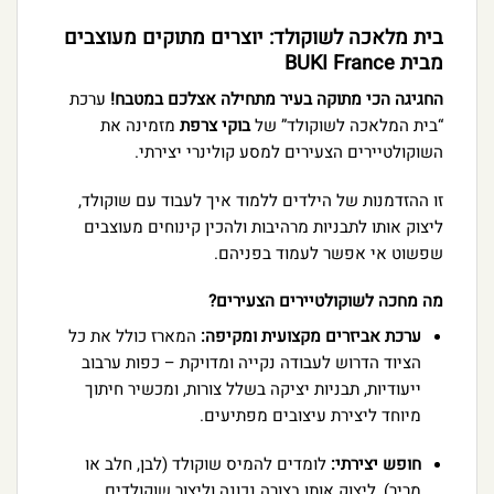
בית מלאכה לשוקולד: יוצרים מתוקים מעוצבים
מבית BUKI France
החגיגה הכי מתוקה בעיר מתחילה אצלכם במטבח!
ערכת
“בית המלאכה לשוקולד” של
בוקי צרפת
מזמינה את
השוקולטיירים הצעירים למסע קולינרי יצירתי.
זו ההזדמנות של הילדים ללמוד איך לעבוד עם שוקולד,
ליצוק אותו לתבניות מרהיבות ולהכין קינוחים מעוצבים
שפשוט אי אפשר לעמוד בפניהם.
מה מחכה לשוקולטיירים הצעירים?
ערכת אביזרים מקצועית ומקיפה:
המארז כולל את כל
הציוד הדרוש לעבודה נקייה ומדויקת – כפות ערבוב
ייעודיות, תבניות יציקה בשלל צורות, ומכשיר חיתוך
מיוחד ליצירת עיצובים מפתיעים.
חופש יצירתי:
לומדים להמיס שוקולד (לבן, חלב או
מריר), ליצוק אותו בצורה נכונה וליצור שוקולדים