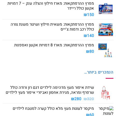
מפרץ ההרפתקאות: מארז חילוץ והצלה ענק – 7 דמויות
אקשן כולל ריידר
₪
150
מפרץ ההרפתקאות: משאית חילוץ ושיגור משנת צורה
כולל רכב ודמות צ'ייס
₪
140
מפרץ ההרפתקאות: מארז 8 דמויות אקשן ואספנות
₪
80
הנמכרים ביותר…
שידת איפור מעץ מדהימה לילדים דגם רון ורודה כולל
שרפרף ומראה, מגירת אחסון ואביזרי איפור מעץ לילדים
המחיר
המחיר
₪
280
₪
320
המקורי
הנוכחי
מיקסר לעוגות מעץ מלא כולל קערה למטבח לילדים
היה:
הוא:
₪280.
₪320.
₪
60