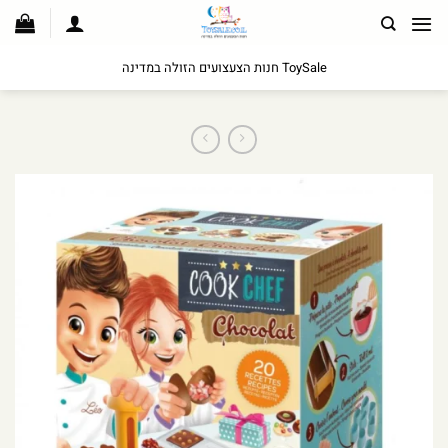
לג
תוכן
ToySale חנות הצעצועים הזולה במדינה