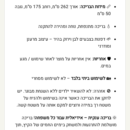
📏
מידות הבריכה
: אורך 262 ס”מ, רוחב 175 ס”מ, גובה
50 ס”מ
💧 בריכה מתנפחת, נוחה ומהירה להתקנה
🌱 דפנות בצבעים לבן וירוק בהיר – עיצוב מרענן
ומודרני
🛡️
אחריות
: אין אחריות על מוצר לאחר שימוש / מגע
במים.
🏡
לשימוש ביתי בלבד
– לא לשימוש מסחרי
🚫 אזהרה: לא להשאיר ילדים ללא השגחת מבוגר. יש
לרוקן את הבריכה כאשר אינה בשימוש ולהניח על
משטח רך במידה ורוצים למקם אותה על משטח קשה.
🌞
בריכה ענקית – אידיאלית עבור כל משפחה
! בריכה
מושלמת להתרגעות ולמשחק בימים החמים של הקיץ, תוך