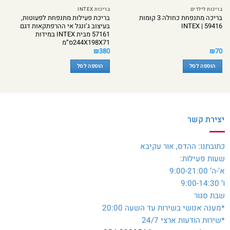
בריכות לילדים
בריכות INTEX
בריכה מתנפחת כחולה 3 קומות
בריכת פעילות מתנפחת לפעוטות,
INTEX | 59416
בעיצוב ג’ונגל אי ההרפתקאות דגם
57161 מבית INTEX במידות
244X198X71ס”מ
₪
380
₪
70
הוספה לסל
הוספה לסל
יצירת קשר
כתובתנו: ההדס, אור עקיבא
שעות פעילות:
א’-ה’ 9:00-21:00
ו’ 9:00-14:30
שבת סגור
*מענה אנושי בשירות עד השעה 20:00
*שירות הודעות ארצי 24/7