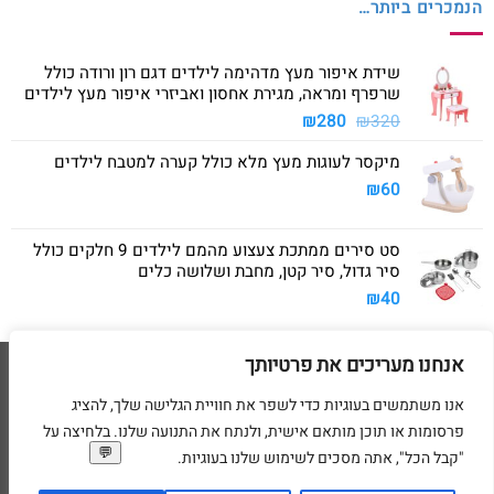
הנמכרים ביותר…
שידת איפור מעץ מדהימה לילדים דגם רון ורודה כולל
שרפרף ומראה, מגירת אחסון ואביזרי איפור מעץ לילדים
המחיר
המחיר
₪
280
₪
320
המקורי
הנוכחי
מיקסר לעוגות מעץ מלא כולל קערה למטבח לילדים
היה:
הוא:
₪280.
₪320.
₪
60
סט סירים ממתכת צעצוע מהמם לילדים 9 חלקים כולל
סיר גדול, סיר קטן, מחבת ושלושה כלים
₪
40
אנחנו מעריכים את פרטיותך
Visa
American
MasterCard
Visa
2
Express
אנו משתמשים בעוגיות כדי לשפר את חוויית הגלישה שלך, להציג
דף הבית
מדיניות משלוחים
מדיניות החזרת מוצרים
תקנון
מדיניות פרטיות
פרסומות או תוכן מותאם אישית, ולנתח את התנועה שלנו. בלחיצה על
הסדרי נגישות
בקשת מחיקת פרטים אישיים
"קבל הכל", אתה מסכים לשימוש שלנו בעוגיות.
בניית ועיצוב אתרי מסחר Code&Concept Copyright 2026 ©