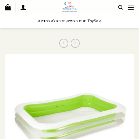
לג
תוכן
ToySale חנות הצעצועים הזולה במדינה