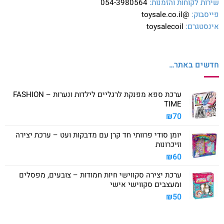
שירות לקוחות והזמנות:
054-3980564
פייסבוק:
@toysale.co.il
אינסטגרם:
toysalecoil
חדשים באתר…
ערכת ספא מפנקת לרגליים לילדות ונערות – FASHION
TIME
₪
70
יומן סודי פרוותי חד קרן עם מדבקות ועט – ערכת יצירה
וזיכרונות
₪
60
ערכת יצירה סקווישי חיות חמודות – צובעים, מפסלים
ומעצבים סקווישי אישי
₪
50