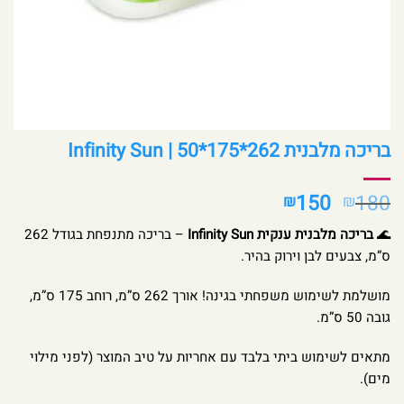
בריכה מלבנית 262*175*50 | Infinity Sun
המחיר
המחיר
150
180
₪
₪
המקורי
הנוכחי
🌊
בריכה מלבנית ענקית Infinity Sun
– בריכה מתנפחת בגודל 262
היה:
הוא:
ס”מ, צבעים לבן וירוק בהיר.
₪150.
₪180.
מושלמת לשימוש משפחתי בגינה! אורך 262 ס”מ, רוחב 175 ס”מ,
גובה 50 ס”מ.
מתאים לשימוש ביתי בלבד עם אחריות על טיב המוצר (לפני מילוי
מים).