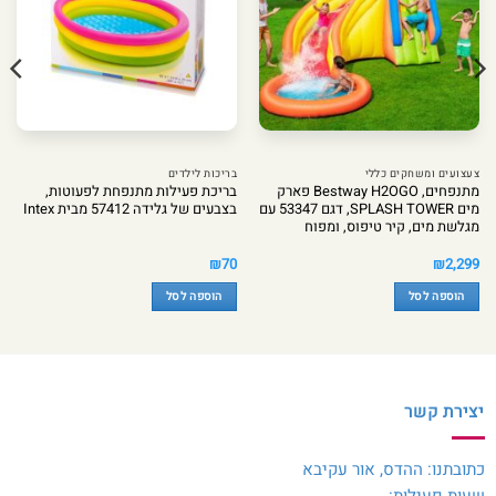
צעצועים ומשחקים כללי
בריכות לילדים
מתנפחים, Bestway H2OGO פארק
בריכת פעילות מתנפחת לפעוטות,
מים SPLASH TOWER, דגם 53347 עם
בצבעים של גלידה 57412 מבית Intex
מגלשת מים, קיר טיפוס, ומפוח
₪
70
₪
2,299
הוספה לסל
הוספה לסל
יצירת קשר
כתובתנו: ההדס, אור עקיבא
שעות פעילות: