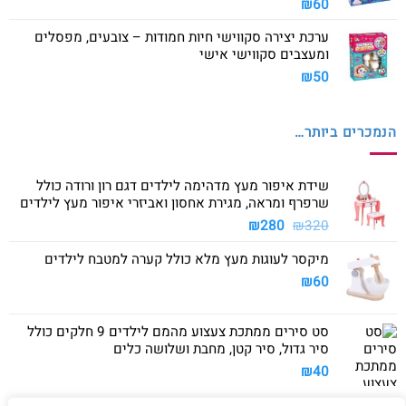
₪
60
ערכת יצירה סקווישי חיות חמודות – צובעים, מפסלים
ומעצבים סקווישי אישי
₪
50
הנמכרים ביותר…
שידת איפור מעץ מדהימה לילדים דגם רון ורודה כולל
שרפרף ומראה, מגירת אחסון ואביזרי איפור מעץ לילדים
המחיר
המחיר
₪
280
₪
320
המקורי
הנוכחי
מיקסר לעוגות מעץ מלא כולל קערה למטבח לילדים
היה:
הוא:
₪280.
₪320.
₪
60
סט סירים ממתכת צעצוע מהמם לילדים 9 חלקים כולל
סיר גדול, סיר קטן, מחבת ושלושה כלים
₪
40