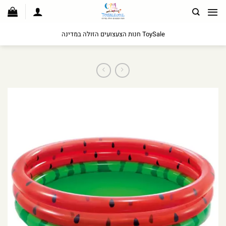
לג
תוכן
ToySale חנות הצעצועים הזולה במדינה