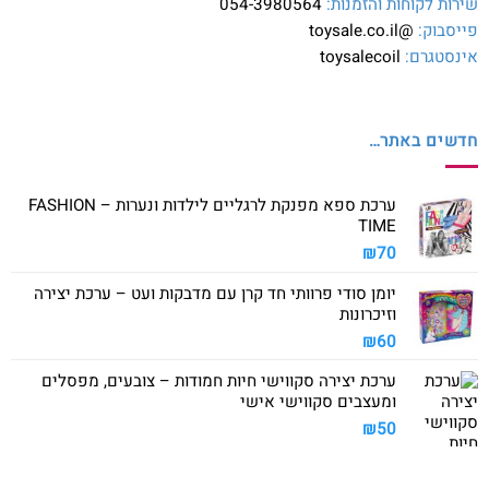
שירות לקוחות והזמנות:
054-3980564
פייסבוק:
@toysale.co.il
אינסטגרם:
toysalecoil
חדשים באתר…
ערכת ספא מפנקת לרגליים לילדות ונערות – FASHION
TIME
₪
70
יומן סודי פרוותי חד קרן עם מדבקות ועט – ערכת יצירה
וזיכרונות
₪
60
ערכת יצירה סקווישי חיות חמודות – צובעים, מפסלים
ומעצבים סקווישי אישי
₪
50