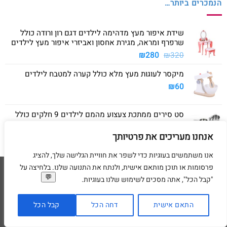
הנמכרים ביותר…
שידת איפור מעץ מדהימה לילדים דגם רון ורודה כולל
שרפרף ומראה, מגירת אחסון ואביזרי איפור מעץ לילדים
המחיר
המחיר
₪
280
₪
320
המקורי
הנוכחי
מיקסר לעוגות מעץ מלא כולל קערה למטבח לילדים
היה:
הוא:
₪280.
₪320.
₪
60
סט סירים ממתכת צעצוע מהמם לילדים 9 חלקים כולל
סיר גדול, סיר קטן, מחבת ושלושה כלים
אנחנו מעריכים את פרטיותך
₪
40
אנו משתמשים בעוגיות כדי לשפר את חוויית הגלישה שלך, להציג
פרסומות או תוכן מותאם אישית, ולנתח את התנועה שלנו. בלחיצה על
Visa
American
MasterCard
Visa
"קבל הכל", אתה מסכים לשימוש שלנו בעוגיות.
2
Express
דף הבית
מדיניות משלוחים
מדיניות החזרת מוצרים
תקנון
מדיניות פרטיות
הסדרי נגישות
בקשת מחיקת פרטים אישיים
התאם אישית
דחה הכל
קבל הכל
בניית ועיצוב אתרי מסחר Code&Concept Copyright 2026 ©