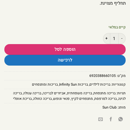
תחליף מצוינת.
קיים במלאי
כמות של בריכת משפחה Avenli מתנפחת 240x63 ס"מ – גוף בריכה עגול ועמיד
הוספה לסל
לרכישה
מק"ט:
6920388660105
קטגוריות:
בריכות לילדים
,
בריכות Infinity Sun
,
בריכות ומתנפחים
תגיות:
בריכה מתנפחת
,
בריכה משפחתית
,
אביזרים לבריכה
,
בריכה עגולה
,
בריכה
לגינה
,
בריכה למרפסת
,
מתנפחים לקיץ
,
פנאי ונופש
,
בריכה כחולה
,
בריכת אוונלי
מותג:
Sun Club