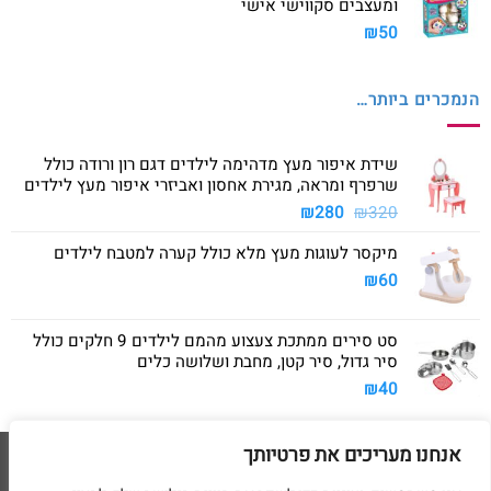
ומעצבים סקווישי אישי
₪
50
הנמכרים ביותר…
שידת איפור מעץ מדהימה לילדים דגם רון ורודה כולל
שרפרף ומראה, מגירת אחסון ואביזרי איפור מעץ לילדים
המחיר
המחיר
₪
280
₪
320
המקורי
הנוכחי
מיקסר לעוגות מעץ מלא כולל קערה למטבח לילדים
היה:
הוא:
₪280.
₪320.
₪
60
סט סירים ממתכת צעצוע מהמם לילדים 9 חלקים כולל
סיר גדול, סיר קטן, מחבת ושלושה כלים
₪
40
אנחנו מעריכים את פרטיותך
Visa
American
MasterCard
Visa
2
Express