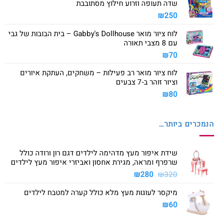
שדה תעופה וזרוע חילוץ מסתובבת
₪
250
לוח ציור מואר Gabby's Dollhouse – בית הבובות של גבי
עם 8 מצבי תאורה
₪
70
לוח ציור מואר רב פעילות – משחקים, העתקת איורים
וציור זוהר ב-7 צבעים
₪
80
הנמכרים ביותר…
שידת איפור מעץ מדהימה לילדים דגם רון ורודה כולל
שרפרף ומראה, מגירת אחסון ואביזרי איפור מעץ לילדים
המחיר
המחיר
₪
280
₪
320
המקורי
הנוכחי
מיקסר לעוגות מעץ מלא כולל קערה למטבח לילדים
היה:
הוא:
₪280.
₪320.
₪
60