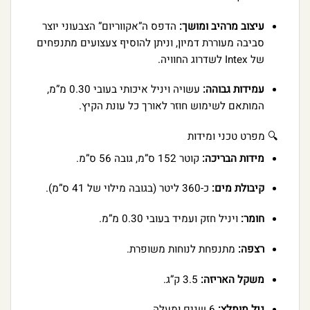
עיצוב מרהיב ומושך:
הדפס ה”אקווריום” הצבעוני יוצר
סביבה מעוררת דמיון, וניתן להוסיף צעצועים מתנפחים
של Intex לשדרוג החוויה.
עמידות גבוהה:
עשויה ויניל איכותי בעובי 0.30 מ”מ,
המותאם לשימוש חוזר לאורך כל עונת הקיץ.
🔍 מפרט טכני ומידות
מידות הבריכה:
קוטר 152 ס”מ, גובה 56 ס”מ.
קיבולת מים:
כ-360 ליטר (בגובה מילוי של 41 ס”מ).
חומר:
ויניל חזק ועמיד בעובי 0.30 מ”מ.
רצפה:
מתנפחת לנוחות משופרת.
משקל האריזה:
3.5 ק”ג.
גיל מומלץ:
6 שנים ומעלה.