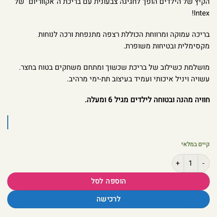
הקיץ של הילדים הופך לחגיגה צבעונית עם בריכת ה”אקווריום” של
Intex!
בריכה עמוקה ומרווחת הכוללת רצפה מתנפחת ורכה לנוחות
מקסימלית ובטיחות משופרת.
מושלמת כשילוב של בריכת שכשוך ומתחם משחקים בטוח בחצר.
עשויה ויניל איכותי ועמיד בעיצוב תת-ימי מרהיב.
חוויה מהנה ובטוחה לילדים מגיל 6 ומעלה.
קיים במלאי
כמות של בריכת פעילות מתנפחת לילדים, בעיצוב של אקווריום Intex 58480
הוספה לסל
לרכישה