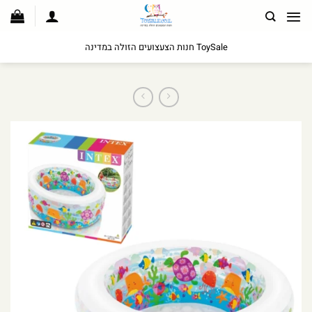
לג
תוכן
ToySale חנות הצעצועים הזולה במדינה