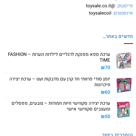
פייסבוק:
@toysale.co.il
אינסטגרם:
toysalecoil
חדשים באתר…
ערכת ספא מפנקת לרגליים לילדות ונערות – FASHION
TIME
₪
70
יומן סודי פרוותי חד קרן עם מדבקות ועט – ערכת יצירה
וזיכרונות
₪
60
ערכת יצירה סקווישי חיות חמודות – צובעים, מפסלים
ומעצבים סקווישי אישי
₪
50
הנמכרים ביותר…