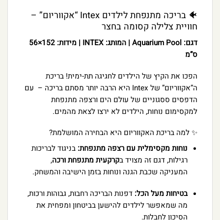
🐠 בריכה מתנפחת לילדים Intex “אקווריום” –
חוויית צלילה קסומה בחצר
דגם: Aquarium Pool | המותג: INTEX | מידות: 152×56
ס”מ
הפכו את הקיץ של הילדים לחגיגה תת-ימית! בריכת
ה”אקווריום” של Intex היא הרבה יותר מסתם בריכה – עם
הדפסים ססגוניים של עולם הים ורצפה מתנפחת
למקסימום נוחות, הילדים לא ירצו לצאת מהמים.
✨ למה בריכת האקווריום היא הבחירה המושלמת?
נוחות מקסימלית עם רצפה מתנפחת:
בניגוד לבריכות
רגילות, דגם זה מצויד ב
קרקעית מתנפחת ורכה
,
המעניקה שכבת הגנה ונוחות בזמן הישיבה והמשחק.
בטיחות מעל הכל:
דפנות הבריכה רחבות, גבוהות ורכות,
מה שמאפשר לילדים להישען בביטחון ומפחית את
הסיכון לחבלות.