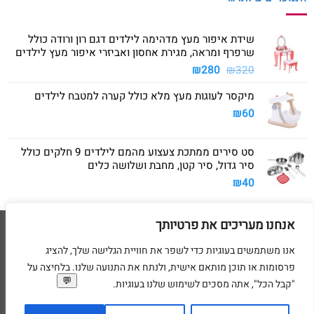
שידת איפור מעץ מדהימה לילדים דגם רון ורודה כולל
שרפרף ומראה, מגירת אחסון ואביזרי איפור מעץ לילדים
המחיר
המחיר
₪
280
₪
320
המקורי
הנוכחי
מיקסר לעוגות מעץ מלא כולל קערה למטבח לילדים
היה:
הוא:
₪280.
₪320.
₪
60
סט סירים ממתכת צעצוע מהמם לילדים 9 חלקים כולל
סיר גדול, סיר קטן, מחבת ושלושה כלים
₪
40
אנחנו מעריכים את פרטיותך
Visa
American
MasterCard
Visa
2
Express
אנו משתמשים בעוגיות כדי לשפר את חוויית הגלישה שלך, להציג
דף הבית
מדיניות משלוחים
מדיניות החזרת מוצרים
תקנון
מדיניות פרטיות
פרסומות או תוכן מותאם אישית, ולנתח את התנועה שלנו. בלחיצה על
הסדרי נגישות
בקשת מחיקת פרטים אישיים
"קבל הכל", אתה מסכים לשימוש שלנו בעוגיות.
בניית ועיצוב אתרי מסחר Code&Concept Copyright 2026 ©