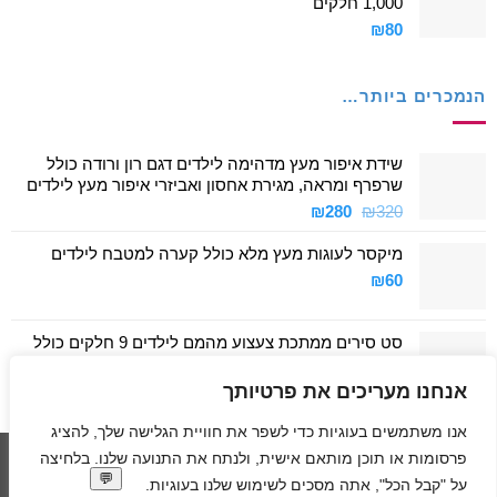
1,000 חלקים
₪
80
הנמכרים ביותר…
שידת איפור מעץ מדהימה לילדים דגם רון ורודה כולל
שרפרף ומראה, מגירת אחסון ואביזרי איפור מעץ לילדים
המחיר
המחיר
₪
280
₪
320
המקורי
הנוכחי
מיקסר לעוגות מעץ מלא כולל קערה למטבח לילדים
היה:
הוא:
₪280.
₪320.
₪
60
סט סירים ממתכת צעצוע מהמם לילדים 9 חלקים כולל
סיר גדול, סיר קטן, מחבת ושלושה כלים
₪
40
אנחנו מעריכים את פרטיותך
אנו משתמשים בעוגיות כדי לשפר את חוויית הגלישה שלך, להציג
פרסומות או תוכן מותאם אישית, ולנתח את התנועה שלנו. בלחיצה
Visa
American
MasterCard
Visa
על "קבל הכל", אתה מסכים לשימוש שלנו בעוגיות.
2
Express