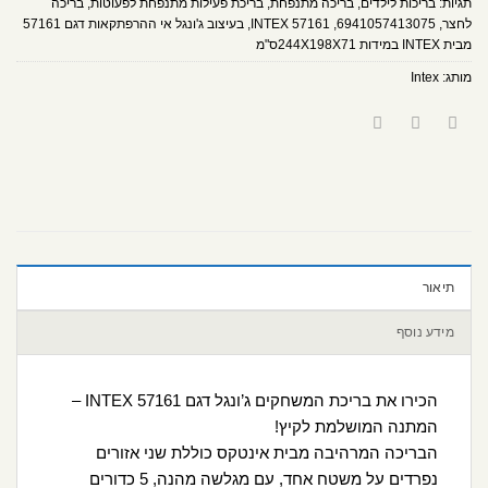
תגיות:
בריכות לילדים
,
בריכה מתנפחת
,
בריכת פעילות מתנפחת לפעוטות
,
בריכה
לחצר
,
6941057413075
,
INTEX 57161
,
בעיצוב ג'ונגל אי ההרפתקאות דגם 57161
מבית INTEX במידות 244X198X71ס"מ
מותג:
Intex
תיאור
מידע נוסף
הכירו את בריכת המשחקים ג’ונגל דגם INTEX 57161 –
המתנה המושלמת לקיץ!
הבריכה המרהיבה מבית אינטקס כוללת שני אזורים
נפרדים על משטח אחד, עם מגלשה מהנה, 5 כדורים