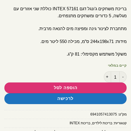
בריכת משחקים ג’ונגל דגם INTEX 57161 כוללת שני אזורים עם
מגלשה, 5 כדורים ומשחקים מתנפחים.
מתחברת לצינור גינה ומפיצה מים להנאה מרבית.
מידות: 244x198x71 ס”מ, מכילה 550 ליטר מים.
משקל משתמש מקסימלי: 81 ק”ג.
קיים במלאי
כמות של בריכת פעילות מתנפחת לפעוטות, בעיצוב ג'ונגל אי ההרפתקאות דגם 57161 מבית INTEX במידות 71
הוספה לסל
לרכישה
מק"ט:
6941057413075
קטגוריות:
בריכות לילדים
,
בריכות INTEX