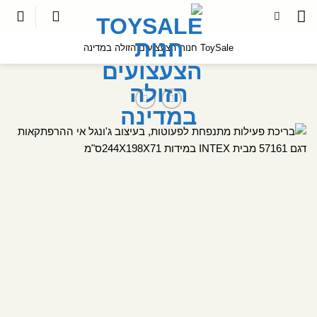
לג
תוכן
ToySale חנות הצעצועים הזולה במדינה