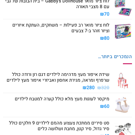
לוח ציור מואר Gabby's Dollhouse – בית הבובות של גבי
עם 8 מצבי תאורה
₪
70
לוח ציור מואר רב פעילות – משחקים, העתקת איורים
וציור זוהר ב-7 צבעים
₪
80
הנמכרים ביותר…
שידת איפור מעץ מדהימה לילדים דגם רון ורודה כולל
שרפרף ומראה, מגירת אחסון ואביזרי איפור מעץ לילדים
המחיר
המחיר
₪
280
₪
320
המקורי
הנוכחי
מיקסר לעוגות מעץ מלא כולל קערה למטבח לילדים
היה:
הוא:
₪280.
₪320.
₪
60
סט סירים ממתכת צעצוע מהמם לילדים 9 חלקים כולל
סיר גדול, סיר קטן, מחבת ושלושה כלים