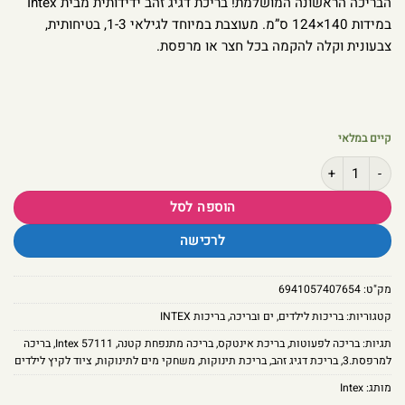
הבריכה הראשונה המושלמת! בריכת דגיג זהב ידידותית מבית Intex
במידות 140×124 ס”מ. מעוצבת במיוחד לגילאי 1-3, בטיחותית,
צבעונית וקלה להקמה בכל חצר או מרפסת.
קיים במלאי
כמות של בריכת תינוקות דגיג זהב Intex – בריכה מתנפחת צבעונית ובטיחותית לפעוטות | 57111
הוספה לסל
לרכישה
מק"ט:
6941057407654
קטגוריות:
בריכות לילדים
,
ים ובריכה
,
בריכות INTEX
תגיות:
בריכה לפעוטות
,
בריכת אינטקס
,
בריכה מתנפחת קטנה
,
Intex 57111
,
בריכה
למרפסת.3
,
בריכת דגיג זהב
,
בריכת תינוקות
,
משחקי מים לתינוקות
,
ציוד לקיץ לילדים
מותג:
Intex