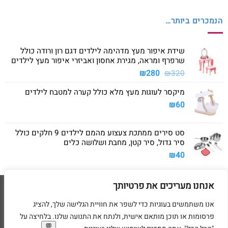
הנמכרים ביותר…
שידת איפור מעץ מדהימה לילדים דגם רון ורודה כולל
שרפרף ומראה, מגירת אחסון ואביזרי איפור מעץ לילדים
המחיר
המחיר
₪
280
₪
320
המקורי
הנוכחי
מיקסר לעוגות מעץ מלא כולל קערה למטבח לילדים
היה:
הוא:
₪280.
₪320.
₪
60
סט סירים ממתכת צעצוע מהמם לילדים 9 חלקים כולל
סיר גדול, סיר קטן, מחבת ושלושה כלים
₪
40
אנחנו מעריכים את פרטיותך
Visa
American
MasterCard
Visa
2
Express
אנו משתמשים בעוגיות כדי לשפר את חוויית הגלישה שלך, להציג
דף הבית
מדיניות משלוחים
מדיניות החזרת מוצרים
תקנון
מדיניות פרטיות
פרסומות או תוכן מותאם אישית, ולנתח את התנועה שלנו. בלחיצה על
הסדרי נגישות
בקשת מחיקת פרטים אישיים