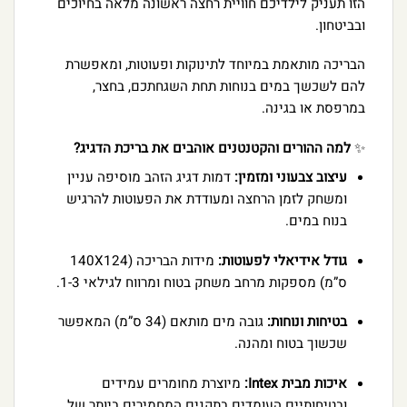
הזו תעניק לילדיכם חוויית רחצה ראשונה מלאה בחיוכים
ובביטחון.
הבריכה מותאמת במיוחד לתינוקות ופעוטות, ומאפשרת
להם לשכשך במים בנוחות תחת השגחתכם, בחצר,
במרפסת או בגינה.
✨
למה ההורים והקטנטנים אוהבים את בריכת הדגיג?
עיצוב צבעוני ומזמין:
דמות דגיג הזהב מוסיפה עניין
ומשחק לזמן הרחצה ומעודדת את הפעוטות להרגיש
בנוח במים.
גודל אידיאלי לפעוטות:
מידות הבריכה (140X124
ס”מ) מספקות מרחב משחק בטוח ומרווח לגילאי 1-3.
בטיחות ונוחות:
גובה מים מותאם (34 ס”מ) המאפשר
שכשוך בטוח ומהנה.
איכות מבית Intex:
מיוצרת מחומרים עמידים
ובטיחותיים העומדים בתקנים המחמירים ביותר של