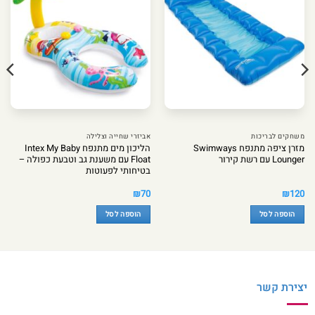
משחקים לבריכות
אביזרי שחייה וצלילה
מזרן ציפה מתנפח Swimways
הליכון מים מתנפח Intex My Baby
Lounger עם רשת קירור
Float עם משענת גב וטבעת כפולה –
בטיחותי לפעוטות
₪
70
₪
120
הוספה לסל
הוספה לסל
יצירת קשר