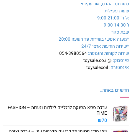
כתובתנו: ההדס, אור עקיבא
שעות פעילות:
א’-ה’ 9:00-21:00
ו’ 9:00-14:30
שבת סגור
*מענה אנושי בשירות עד השעה 20:00
*שירות הודעות ארצי 24/7
שירות לקוחות והזמנות:
054-3980564
פייסבוק:
@toysale.co.il
אינסטגרם:
toysalecoil
חדשים באתר…
ערכת ספא מפנקת לרגליים לילדות ונערות – FASHION
TIME
₪
70
יומן סודי פרוותי חד קרן עם מדבקות ועט – ערכת יצירה