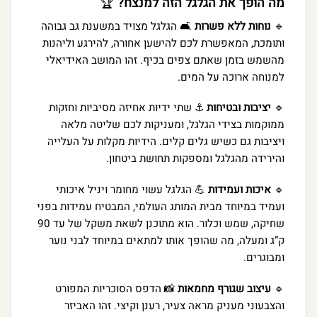
מה הופך את הגלגל הזה למנצח?
🏆
🔹
נוחות ללא פשרות
🛋️ הגלגל מצויד במשענת גב גבוהה
ותומכת,
המאפשרת לכם להישען אחורה,
להירגע וליהנות
מהשמש בזמן שאתם צפים בכיף.
זהו המושב האידיאלי
למנוחה ארוכה על המים.
🔹
יציבות ובטיחות
⚓ שתי ידיות אחיזה מסיביות וחזקות
ממוקמות בצידי הגלגל,
ומעניקות לכם שליטה מלאה
ויציבות גם כשיש גלים קלים.
הידיות מקלות על העלייה
והירידה מהגלגל ומספקות תחושת ביטחון.
🔹
איכות ועמידות
💪 הגלגל עשוי מחומר ויניל איכותי
ועמיד במיוחד מבית המותג העולמי,
המבטיח עמידות בפני
שחיקה,
שמש וכלור.
הוא מתוכנן לשאת משקל של עד 90
ק”ג ומעלה,
מה שהופך אותו למתאים במיוחד לבני נוער
ומבוגרים.
🔹
עיצוב שגורף מחמאות
📸 הדפס הסוכריות המפורט
והצבעוני מעניק מראה צעיר,
רענן וקיצי.
זהו האביזר