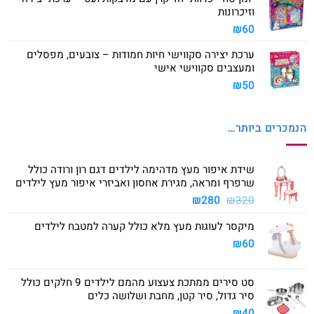
וזיכרונות
₪
60
ערכת יצירה סקווישי חיות חמודות – צובעים, מפסלים
ומעצבים סקווישי אישי
₪
50
הנמכרים ביותר…
שידת איפור מעץ מדהימה לילדים דגם רון ורודה כולל
שרפרף ומראה, מגירת אחסון ואביזרי איפור מעץ לילדים
המחיר
המחיר
₪
280
₪
320
המקורי
הנוכחי
מיקסר לעוגות מעץ מלא כולל קערה למטבח לילדים
היה:
הוא:
₪280.
₪320.
₪
60
סט סירים ממתכת צעצוע מהמם לילדים 9 חלקים כולל
סיר גדול, סיר קטן, מחבת ושלושה כלים
₪
40