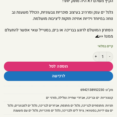
הקיץ מעולם לא היה מתוק יותר!
גלגל ים ענק ומרהיב בעיצוב סוכריות צבעוניות,
הכולל משענת גב
נוחה במיוחד וידיות אחיזה חזקות ליציבות מושלמת.
הפתרון המושלם לרוגע בבריכה או בים,
בסטייל שאי אפשר להתעלם
ממנו!
🍬🌊
קיים במלאי
כמות של גלגל ים מתנפח "סוכריות מתוקות" – עם ידיות אחיזה ומשענת גב מפנקת | Way 43186
הוספה לסל
לרכישה
מק"ט:
6942138952230
קטגוריות:
ים ובריכה
,
אביזרי שחייה וצלילה
,
מזרני ים
תגיות:
מתנפחים לבריכה
,
גלגל ים מתנפח
,
אביזרים לבריכה
,
גלגל ים למבוגרים
,
גלגל
ים עם ידיות
,
בסטוואי
,
ציוד לים ולבריכה
,
גלגל ים סוכריות
,
גלגל ים עם משענת