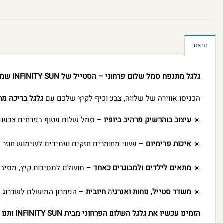
תיאור
גלגל מתנפח סמל שלום פרחוני – הסטייל של INFINITY SUN שמרגיע את הגלים!
הכניסו אווירה של שלווה, צבע וכיף לקיץ שלכם עם
גלגל בריכה מת
☀️
עיצוב בוהו־שיק מרהיב ביופיו
– סמל שלום עטוף בפרחים צבעוניי
☀️
איכות פרימיום
– עשוי מחומרים חזקים ועמידים לשימוש חוזר ל
☀️
מתאים לילדים ולמבוגרים כאחד
– מושלם למסיבות קיץ, מסיבות 
☀️
משדר סטייל, נוחות ואנרגיה חיובית
– הפתרון המושלם לשדרוג ה
הזמינו עכשיו את גלגל השלום הפרחוני מבית INFINITY SUN ותנו למים ולסטייל לזרום יחד!