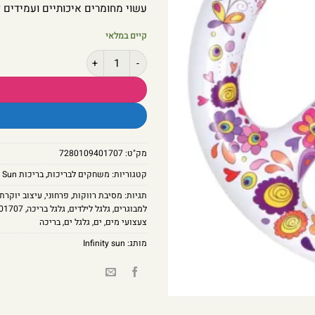
עשוי מחומרים איכותיים ועמידים ל
קיים במלאי
כמות של גלגל מתנפח לבריכה בצורת פיס – TY SUN
מק"ט:
7280109401707
קטגוריות:
משחקים לבריכות
,
בריכות Infinity Sun
תגיות:
מסיבת רווקות
,
פרחוני
,
עיצוב יוקרתי
למבוגרים
,
גלגל לילדים
,
גלגל בריכה
,
01707
צעצועי מים
,
ים
,
גלגל ים
,
בריכה
מותג:
Infinity sun