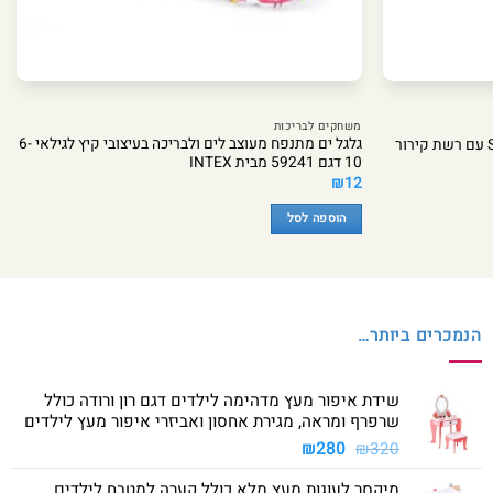
משחקים לבריכות
גלגל ים מתנפח מעוצב לים ולבריכה בעיצובי קיץ לגילאי 6-
10 דגם 59241 מבית INTEX
₪
12
הוספה לסל
הנמכרים ביותר…
שידת איפור מעץ מדהימה לילדים דגם רון ורודה כולל
שרפרף ומראה, מגירת אחסון ואביזרי איפור מעץ לילדים
המחיר
המחיר
₪
280
₪
320
המקורי
הנוכחי
מיקסר לעוגות מעץ מלא כולל קערה למטבח לילדים
היה:
הוא: