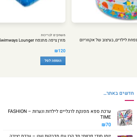
משחקים לבריכות
פחת לילדים, בעיצוב של אקווריום
מזרן ציפה מתנפח Swimways Lounger עם רשת קירור
₪
120
הוספה לסל
חדשים באתר…
ערכת ספא מפנקת לרגליים לילדות ונערות – FASHION
TIME
₪
70
יומן סודי פרוותי חד קרן עם מדבקות ועט – ערכת יצירה