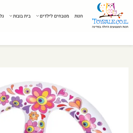
לג
תוכן
חנות
מטבחים לילדים
בית בובות
גל